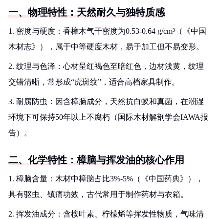
一、物理特性：天然耐久与独特质感
1. 密度与硬度：香樟木气干密度为0.53-0.64 g/cm³（《中国
木材志》），属于中等硬度木材，易于加工但不易变形。
2. 纹理与色泽：心材呈红褐色至暗红色，边材浅黄，纹理
交错清晰，常形成“虎斑纹”，适合高档家具制作。
3. 耐腐防虫：因含樟脑成分，天然抗白蚁和真菌，在潮湿
环境下可保持50年以上不腐朽（国际木材解剖学会IAWA报
告）。
二、化学特性：樟脑与挥发油的核心作用
1. 樟脑含量：木材中樟脑占比3%-5%（《中国药典》），
具有驱虫、镇痛功效，古代常用于制作药材与衣箱。
2. 挥发油成分：含桉叶素、柠檬烯等挥发性物质，气味清