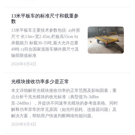
13米平板车的标准尺寸和载重参
数
13米平板车主要技术参数包括: a)外形
尺寸:长13m×宽2.45m,栏板高55cm b)
承载能力:标载30-35吨,最大允许总重
49吨 c)符合国家道路车辆外廓尺寸及
轴荷限值标准
2026年8月4日
光模块接收功率多少是正常
本文详细解答光模块接收功率的正常范围及影响因素，重
点分析千兆光模块的收光标准（典型值为-3dBm
至-24dBm），并提供不同速率光模块的参考值表格。同时
解释功率异常的常见原因（如光纤损耗、连接器问题）及
解决方案，帮助用户快速判断网络性能问题。
2026年8月4日