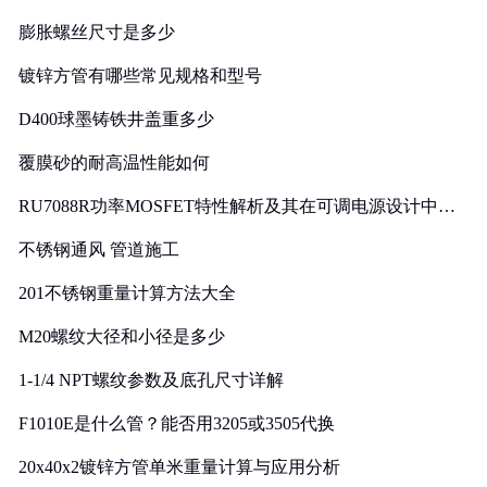
膨胀螺丝尺寸是多少
镀锌方管有哪些常见规格和型号
D400球墨铸铁井盖重多少
覆膜砂的耐高温性能如何
RU7088R功率MOSFET特性解析及其在可调电源设计中的
实践
不锈钢通风 管道施工
201不锈钢重量计算方法大全
M20螺纹大径和小径是多少
1-1/4 NPT螺纹参数及底孔尺寸详解
F1010E是什么管？能否用3205或3505代换
20x40x2镀锌方管单米重量计算与应用分析