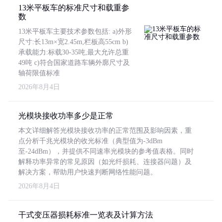
13米平板车的标准尺寸和载重参
数
13米平板车主要技术参数包括: a)外形
尺寸:长13m×宽2.45m,栏板高55cm b)
承载能力:标载30-35吨,最大允许总重
49吨 c)符合国家道路车辆外廓尺寸及
轴荷限值标准
2026年8月4日
光模块接收功率多少是正常
本文详细解答光模块接收功率的正常范围及影响因素，重
点分析千兆光模块的收光标准（典型值为-3dBm
至-24dBm），并提供不同速率光模块的参考值表格。同时
解释功率异常的常见原因（如光纤损耗、连接器问题）及
解决方案，帮助用户快速判断网络性能问题。
2026年8月4日
干式变压器损耗标准一览表及计算方法