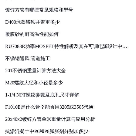
镀锌方管有哪些常见规格和型号
D400球墨铸铁井盖重多少
覆膜砂的耐高温性能如何
RU7088R功率MOSFET特性解析及其在可调电源设计中的
实践
不锈钢通风 管道施工
201不锈钢重量计算方法大全
M20螺纹大径和小径是多少
1-1/4 NPT螺纹参数及底孔尺寸详解
F1010E是什么管？能否用3205或3505代换
20x40x2镀锌方管单米重量计算与应用分析
抗渗混凝土中P6和P8膨胀剂分别加多少