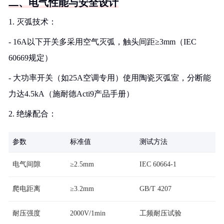
二、电气性能与安全设计
1. 灭弧技术：
- 16A以下开关多采用空气灭弧，触头间距≥3mm（IEC
60669规定）
- 大功率开关（如25A空调专用）使用陶瓷灭弧室，分断能
力达4.5kA（施耐德Acti9产品手册）
2. 绝缘配合：
参数
标准值
测试方法
电气间隙
≥2.5mm
IEC 60664-1
爬电距离
≥3.2mm
GB/T 4207
耐压强度
2000V/1min
工频耐压试验