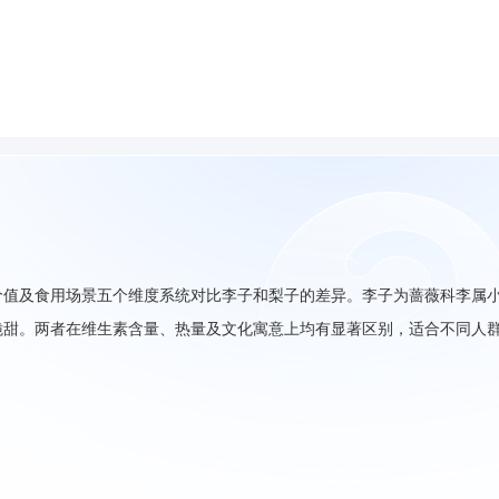
价值及食用场景五个维度系统对比李子和梨子的差异。李子为蔷薇科李属
脆甜。两者在维生素含量、热量及文化寓意上均有显著区别，适合不同人