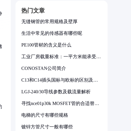
热门文章
种
无缝钢管的常用规格及壁厚
生活中常见的传感器有哪些呢
PE100管材的含义是什么
储
工业厂房载重标准：一平方米能承受多
少公斤
CONOSTAN公司简介
C13和C14插头国标与欧标的区别及其
标准解析
LGJ-240/30导线参数及载流量解析
。
寻找nce01p30k MOSFET管的合适替代
约
型号
电梯的尺寸有哪些规格
镀锌方管尺寸一般有哪些