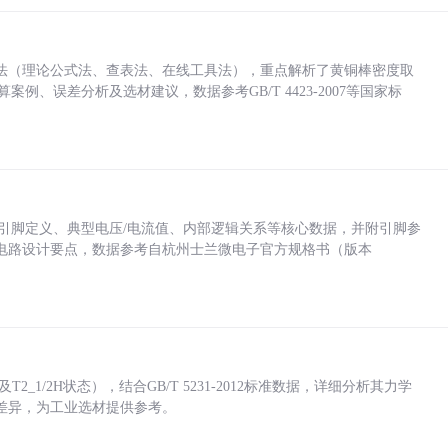
法（理论公式法、查表法、在线工具法），重点解析了黄铜棒密度取
计算案例、误差分析及选材建议，数据参考GB/T 4423-2007等国家标
括各引脚定义、典型电压/电流值、内部逻辑关系等核心数据，并附引脚参
电路设计要点，数据参考自杭州士兰微电子官方规格书（版本
_1/2H状态），结合GB/T 5231-2012标准数据，详细分析其力学
差异，为工业选材提供参考。