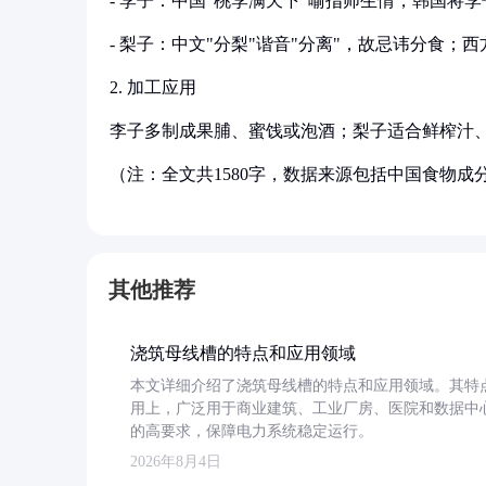
- 李子：中国"桃李满天下"喻指师生情，韩国将
- 梨子：中文"分梨"谐音"分离"，故忌讳分食
2. 加工应用
李子多制成果脯、蜜饯或泡酒；梨子适合鲜榨汁
（注：全文共1580字，数据来源包括中国食物成分表201
其他推荐
浇筑母线槽的特点和应用领域
本文详细介绍了浇筑母线槽的特点和应用领域。其特
用上，广泛用于商业建筑、工业厂房、医院和数据中
的高要求，保障电力系统稳定运行。
2026年8月4日