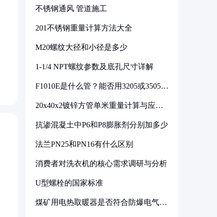
不锈钢通风 管道施工
201不锈钢重量计算方法大全
M20螺纹大径和小径是多少
1-1/4 NPT螺纹参数及底孔尺寸详解
F1010E是什么管？能否用3205或3505代
换
20x40x2镀锌方管单米重量计算与应用
分析
抗渗混凝土中P6和P8膨胀剂分别加多少
法兰PN25和PN16有什么区别
消费者对洗衣机的核心需求调研与分析
U型螺栓的国家标准
煤矿用电热取暖器是否符合防爆电气设
备标准