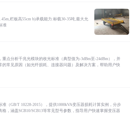
5m,栏板高55cm b)承载能力:标载30-35吨,最大允
标准
点分析千兆光模块的收光标准（典型值为-3dBm至-24dBm），并
常的常见原因（如光纤损耗、连接器问题）及解决方案，帮助用户快
/T 10228-2015），提供1000kVA变压器损耗计算实例，分步
，涵盖SCB10/SCB13等常见型号参数，指导用户快速掌握变压器