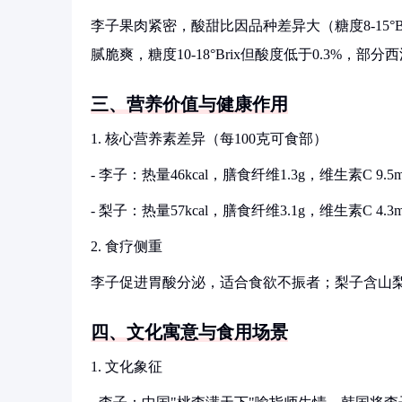
李子果肉紧密，酸甜比因品种差异大（糖度8-15°Br
腻脆爽，糖度10-18°Brix但酸度低于0.3%，部
三、营养价值与健康作用
1. 核心营养素差异（每100克可食部）
- 李子：热量46kcal，膳食纤维1.3g，维生素C 
- 梨子：热量57kcal，膳食纤维3.1g，维生素C 
2. 食疗侧重
李子促进胃酸分泌，适合食欲不振者；梨子含山梨糖
四、文化寓意与食用场景
1. 文化象征