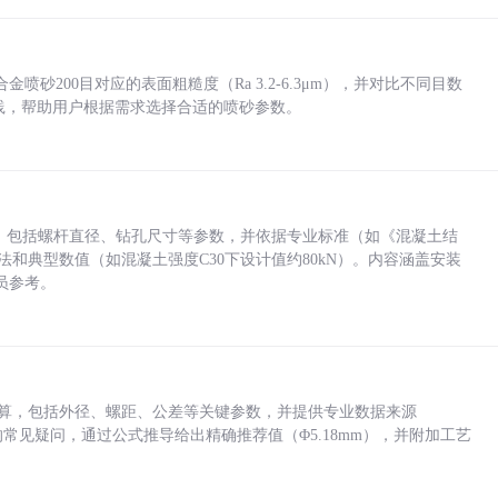
砂200目对应的表面粗糙度（Ra 3.2-6.3μm），并对比不同目数
业实践，帮助用户根据需求选择合适的喷砂参数。
力，包括螺杆直径、钻孔尺寸等参数，并依据专业标准（如《混凝土结
方法和典型数值（如混凝土强度C30下设计值约80kN）。内容涵盖安装
员参考。
底孔计算，包括外径、螺距、公差等关键参数，并提供专业数据来源
孔尺寸的常见疑问，通过公式推导给出精确推荐值（Φ5.18mm），并附加工艺