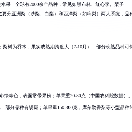
，是核果类水果，全球有2000余个品种，常见如黑布林、红心李。梨子
水果，主要分亚洲梨（沙梨、白梨）和西洋梨（如啤梨）两大系统，品
；梨树为乔木，果实成熟期跨度大（7-10月），部分晚熟品种可
/黄/绿等色，表面常带果粉；单果重20-80克（中国农科院数据）
褐色，部分品种有锈斑；单果重150-300克，库尔勒香梨等小型品种