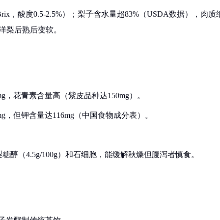
ix，酸度0.5-2.5%）；梨子含水量超83%（USDA数据），肉质
分西洋梨后熟后变软。
9.5mg，花青素含量高（紫皮品种达150mg）。
4.3mg，但钾含量达116mg（中国食物成分表）。
醇（4.5g/100g）和石细胞，能缓解秋燥但腹泻者慎食。