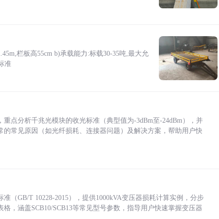
5m,栏板高55cm b)承载能力:标载30-35吨,最大允
标准
点分析千兆光模块的收光标准（典型值为-3dBm至-24dBm），并
常的常见原因（如光纤损耗、连接器问题）及解决方案，帮助用户快
/T 10228-2015），提供1000kVA变压器损耗计算实例，分步
，涵盖SCB10/SCB13等常见型号参数，指导用户快速掌握变压器