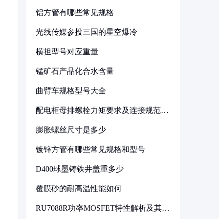
铝方管有哪些常见规格
光线传媒参投三国的星空爆冷
横担型号对应重量
锰矿石产品化合水含量
曲臂车规格型号大全
配电柜母排螺栓力矩要求及连接规范详
解
膨胀螺丝尺寸是多少
镀锌方管有哪些常见规格和型号
D400球墨铸铁井盖重多少
覆膜砂的耐高温性能如何
RU7088R功率MOSFET特性解析及其在
可调电源设计中的实践