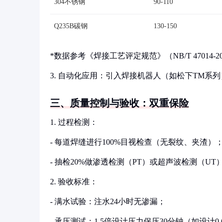
304不锈钢
90-110
Q235B碳钢
130-150
*数据参考《焊接工艺评定规范》（NB/T 47014-20
3. 自动化应用：引入焊接机器人（如松下TM系列
三、质量控制与验收：双重保险
1. 过程检测：
- 每道焊缝进行100%目视检查（无裂纹、夹渣）
- 抽检20%做渗透检测（PT）或超声波检测（UT
2. 验收标准：
- 满水试验：注水24小时无渗漏；
- 承压测试：1.5倍设计压力保压30分钟（如设计0.6