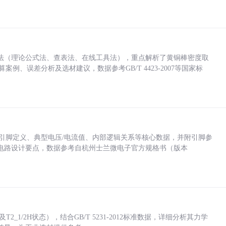
法（理论公式法、查表法、在线工具法），重点解析了黄铜棒密度取
计算案例、误差分析及选材建议，数据参考GB/T 4423-2007等国家标
括各引脚定义、典型电压/电流值、内部逻辑关系等核心数据，并附引脚参
电路设计要点，数据参考自杭州士兰微电子官方规格书（版本
_1/2H状态），结合GB/T 5231-2012标准数据，详细分析其力学