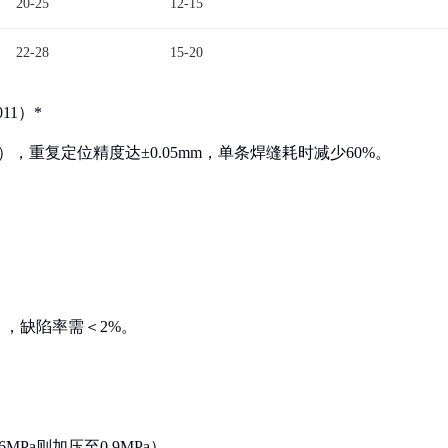
20-25
12-15
22-28
15-20
11）*
），重复定位精度达±0.05mm，单条焊缝耗时减少60%。
；
），缺陷率需＜2%。
MPa则加压至0.9MPa）。