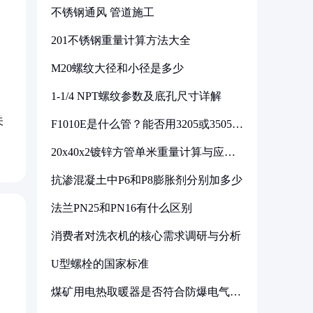
不锈钢通风 管道施工
201不锈钢重量计算方法大全
M20螺纹大径和小径是多少
1-1/4 NPT螺纹参数及底孔尺寸详解
关
F1010E是什么管？能否用3205或3505代
换
20x40x2镀锌方管单米重量计算与应用
分析
抗渗混凝土中P6和P8膨胀剂分别加多少
法兰PN25和PN16有什么区别
消费者对洗衣机的核心需求调研与分析
U型螺栓的国家标准
煤矿用电热取暖器是否符合防爆电气设
备标准