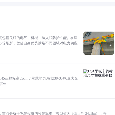
点包括良好的电气、机械、防火和防护性能。在应
心等场所，凭借自身优势满足不同领域对电力供应
5m,栏板高55cm b)承载能力:标载30-35吨,最大允
标准
点分析千兆光模块的收光标准（典型值为-3dBm至-24dBm），并