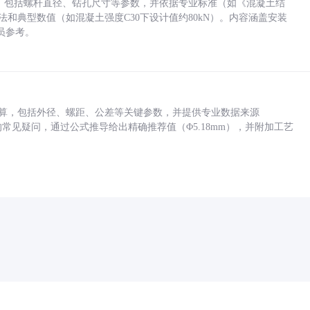
力，包括螺杆直径、钻孔尺寸等参数，并依据专业标准（如《混凝土结
方法和典型数值（如混凝土强度C30下设计值约80kN）。内容涵盖安装
员参考。
底孔计算，包括外径、螺距、公差等关键参数，并提供专业数据来源
孔尺寸的常见疑问，通过公式推导给出精确推荐值（Φ5.18mm），并附加工艺