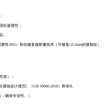
；
增强抗渗透性；
应。
性30%）和自修复微胶囊技术（可修复≤0.2mm的微裂纹）。
即失效）；
蚀设计规范》（GB 50046-2018）附录B。
告，确保专业性。）