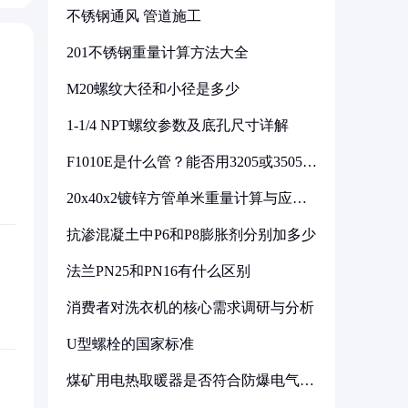
不锈钢通风 管道施工
201不锈钢重量计算方法大全
M20螺纹大径和小径是多少
1-1/4 NPT螺纹参数及底孔尺寸详解
F1010E是什么管？能否用3205或3505代
换
20x40x2镀锌方管单米重量计算与应用
分析
抗渗混凝土中P6和P8膨胀剂分别加多少
法兰PN25和PN16有什么区别
消费者对洗衣机的核心需求调研与分析
U型螺栓的国家标准
煤矿用电热取暖器是否符合防爆电气设
备标准