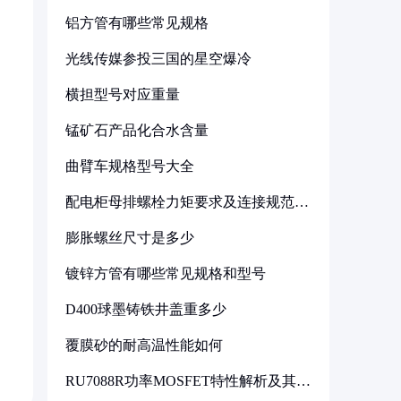
铝方管有哪些常见规格
光线传媒参投三国的星空爆冷
横担型号对应重量
锰矿石产品化合水含量
曲臂车规格型号大全
配电柜母排螺栓力矩要求及连接规范详
解
膨胀螺丝尺寸是多少
镀锌方管有哪些常见规格和型号
D400球墨铸铁井盖重多少
覆膜砂的耐高温性能如何
RU7088R功率MOSFET特性解析及其在
可调电源设计中的实践