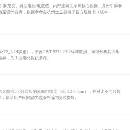
括各引脚定义、典型电压/电流值、内部逻辑关系等核心数据，并附引脚参
电路设计要点，数据参考自杭州士兰微电子官方规格书（版本
_1/2H状态），结合GB/T 5231-2012标准数据，详细分析其力学
差异，为工业选材提供参考。
砂200目对应的表面粗糙度（Ra 3.2-6.3μm），并对比不同目数
业实践，帮助用户根据需求选择合适的喷砂参数。