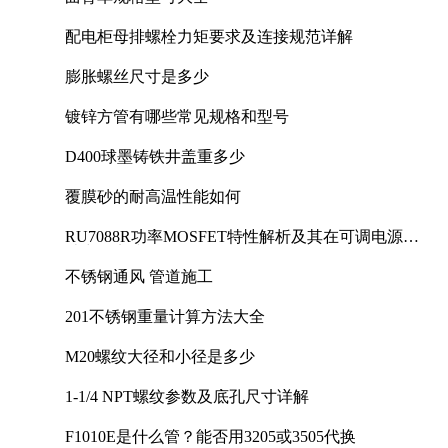
配电柜母排螺栓力矩要求及连接规范详解
膨胀螺丝尺寸是多少
镀锌方管有哪些常见规格和型号
D400球墨铸铁井盖重多少
覆膜砂的耐高温性能如何
RU7088R功率MOSFET特性解析及其在可调电源设
计中的实践
不锈钢通风 管道施工
201不锈钢重量计算方法大全
M20螺纹大径和小径是多少
1-1/4 NPT螺纹参数及底孔尺寸详解
F1010E是什么管？能否用3205或3505代换