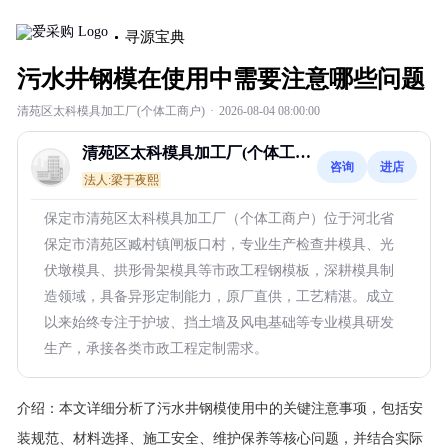
寻源宝典
污水井钢模在使用中需要注意哪些问题
清苑区太科模具加工厂(个体工商户)
·
2026-08-04 08:00:00
清苑区太科模具加工厂(个体工商
咨询
进店
户)
法人:梁于夜熙
保定市清苑区太科模具加工厂（个体工商户）位于河北省
保定市清苑区臧村镇闸板口村，专业生产检查井模具、光
伏墩模具、拱形骨架模具等市政工程钢模板，深耕模具制
造领域，具备异形定制能力，原厂直供，工艺精湛。成立
以来始终专注于护坡、挡土墙及风电基础等专业模具研发
生产，承接各类市政工程定制需求。
介绍：
本文详细分析了污水井钢模使用中的关键注意事项，包括安
装规范、材料选择、施工安全、维护保养等核心问题，并结合实际