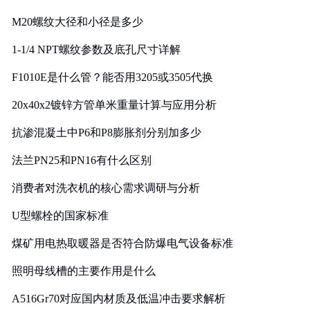
M20螺纹大径和小径是多少
1-1/4 NPT螺纹参数及底孔尺寸详解
F1010E是什么管？能否用3205或3505代换
20x40x2镀锌方管单米重量计算与应用分析
抗渗混凝土中P6和P8膨胀剂分别加多少
法兰PN25和PN16有什么区别
消费者对洗衣机的核心需求调研与分析
U型螺栓的国家标准
煤矿用电热取暖器是否符合防爆电气设备标准
照明母线槽的主要作用是什么
A516Gr70对应国内材质及低温冲击要求解析