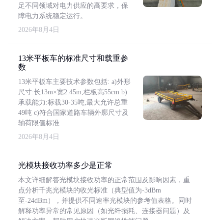
足不同领域对电力供应的高要求，保
障电力系统稳定运行。
2026年8月4日
13米平板车的标准尺寸和载重参
数
13米平板车主要技术参数包括: a)外形
尺寸:长13m×宽2.45m,栏板高55cm b)
承载能力:标载30-35吨,最大允许总重
49吨 c)符合国家道路车辆外廓尺寸及
轴荷限值标准
2026年8月4日
光模块接收功率多少是正常
本文详细解答光模块接收功率的正常范围及影响因素，重
点分析千兆光模块的收光标准（典型值为-3dBm
至-24dBm），并提供不同速率光模块的参考值表格。同时
解释功率异常的常见原因（如光纤损耗、连接器问题）及