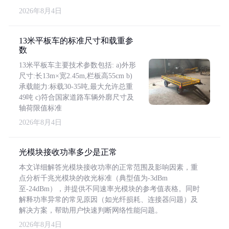
2026年8月4日
13米平板车的标准尺寸和载重参
数
13米平板车主要技术参数包括: a)外形
尺寸:长13m×宽2.45m,栏板高55cm b)
承载能力:标载30-35吨,最大允许总重
49吨 c)符合国家道路车辆外廓尺寸及
轴荷限值标准
2026年8月4日
光模块接收功率多少是正常
本文详细解答光模块接收功率的正常范围及影响因素，重
点分析千兆光模块的收光标准（典型值为-3dBm
至-24dBm），并提供不同速率光模块的参考值表格。同时
解释功率异常的常见原因（如光纤损耗、连接器问题）及
解决方案，帮助用户快速判断网络性能问题。
2026年8月4日