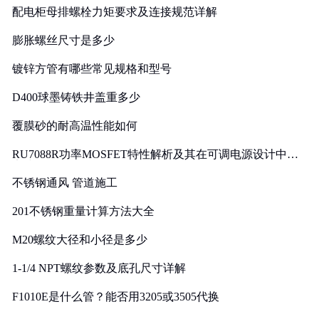
配电柜母排螺栓力矩要求及连接规范详解
膨胀螺丝尺寸是多少
镀锌方管有哪些常见规格和型号
D400球墨铸铁井盖重多少
覆膜砂的耐高温性能如何
RU7088R功率MOSFET特性解析及其在可调电源设计中的
实践
不锈钢通风 管道施工
201不锈钢重量计算方法大全
M20螺纹大径和小径是多少
1-1/4 NPT螺纹参数及底孔尺寸详解
F1010E是什么管？能否用3205或3505代换