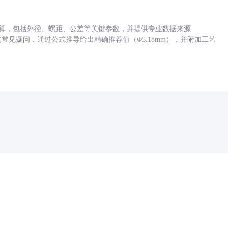
底孔计算，包括外径、螺距、公差等关键参数，并提供专业数据来源
孔尺寸的常见疑问，通过公式推导给出精确推荐值（Φ5.18mm），并附加工艺
药品医疗器械网络信息服务备案(京)网药械信息备字（2021）第00159号
京ICP证030173号
京公网安备11000002000001号