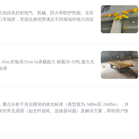
点包括良好的电气、机械、防火和防护性能。在应
心等场所，凭借自身优势满足不同领域对电力供应
5m,栏板高55cm b)承载能力:标载30-35吨,最大允
标准
点分析千兆光模块的收光标准（典型值为-3dBm至-24dBm），并
常的常见原因（如光纤损耗、连接器问题）及解决方案，帮助用户快