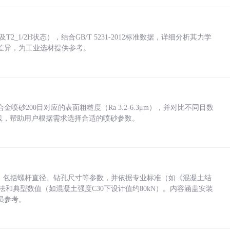
_1/2H状态），结合GB/T 5231-2012标准数据，详细分析其力学
差异，为工业选材提供参考。
砂200目对应的表面粗糙度（Ra 3.2-6.3μm），并对比不同目数
业实践，帮助用户根据需求选择合适的喷砂参数。
力，包括螺杆直径、钻孔尺寸等参数，并依据专业标准（如《混凝土结
方法和典型数值（如混凝土强度C30下设计值约80kN）。内容涵盖安装
员参考。