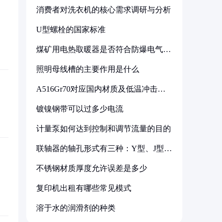
消费者对洗衣机的核心需求调研与分析
U型螺栓的国家标准
煤矿用电热取暖器是否符合防爆电气设
备标准
照明母线槽的主要作用是什么
A516Gr70对应国内材质及低温冲击要
求解析
镀镍钢带可以过多少电流
计量泵如何达到控制和调节流量的目的
联轴器的轴孔形式有三种：Y型、J型、
Z型
不锈钢材质厚度允许误差是多少
复印机出租有哪些常见模式
溶于水的润滑剂的种类