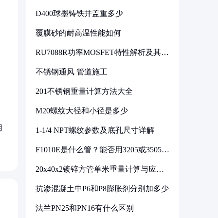
D400球墨铸铁井盖重多少
覆膜砂的耐高温性能如何
RU7088R功率MOSFET特性解析及其在
可调电源设计中的实践
不锈钢通风 管道施工
201不锈钢重量计算方法大全
M20螺纹大径和小径是多少
用
1-1/4 NPT螺纹参数及底孔尺寸详解
F1010E是什么管？能否用3205或3505代
换
20x40x2镀锌方管单米重量计算与应用
分析
抗渗混凝土中P6和P8膨胀剂分别加多少
法兰PN25和PN16有什么区别