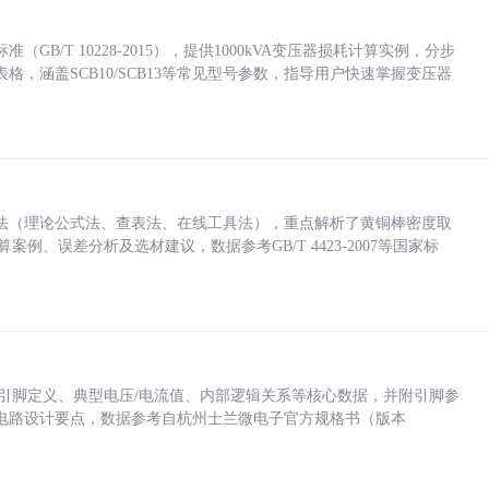
/T 10228-2015），提供1000kVA变压器损耗计算实例，分步
，涵盖SCB10/SCB13等常见型号参数，指导用户快速掌握变压器
法（理论公式法、查表法、在线工具法），重点解析了黄铜棒密度取
计算案例、误差分析及选材建议，数据参考GB/T 4423-2007等国家标
括各引脚定义、典型电压/电流值、内部逻辑关系等核心数据，并附引脚参
电路设计要点，数据参考自杭州士兰微电子官方规格书（版本