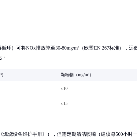
可将NOx排放降至30-80mg/m³（欧盟EN 267标准），远
比：
³）
颗粒物（mg/m³）
≤10
≤15
：《燃烧设备维护手册》），但需定期清洁喷嘴（建议每500小时