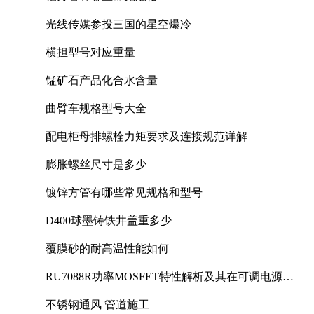
光线传媒参投三国的星空爆冷
横担型号对应重量
锰矿石产品化合水含量
曲臂车规格型号大全
配电柜母排螺栓力矩要求及连接规范详解
膨胀螺丝尺寸是多少
镀锌方管有哪些常见规格和型号
D400球墨铸铁井盖重多少
覆膜砂的耐高温性能如何
RU7088R功率MOSFET特性解析及其在可调电源设
计中的实践
不锈钢通风 管道施工