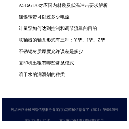
A516Gr70对应国内材质及低温冲击要求解析
镀镍钢带可以过多少电流
计量泵如何达到控制和调节流量的目的
联轴器的轴孔形式有三种：Y型、J型、Z型
不锈钢材质厚度允许误差是多少
复印机出租有哪些常见模式
溶于水的润滑剂的种类
药品医疗器械网络信息服务备案(京)网药械信息备字（2021）第00159号
京ICP证030173号
京公网安备11000002000001号