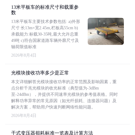
13米平板车的标准尺寸和载重参
数
13米平板车主要技术参数包括: a)外形
尺寸:长13m×宽2.45m,栏板高55cm b)
承载能力:标载30-35吨,最大允许总重
49吨 c)符合国家道路车辆外廓尺寸及
轴荷限值标准
2026年8月4日
光模块接收功率多少是正常
本文详细解答光模块接收功率的正常范围及影响因素，重
点分析千兆光模块的收光标准（典型值为-3dBm
至-24dBm），并提供不同速率光模块的参考值表格。同时
解释功率异常的常见原因（如光纤损耗、连接器问题）及
解决方案，帮助用户快速判断网络性能问题。
2026年8月4日
干式变压器损耗标准一览表及计算方法