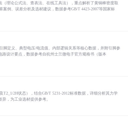
法（理论公式法、查表法、在线工具法），重点解析了黄铜棒密度取
计算案例、误差分析及选材建议，数据参考GB/T 4423-2007等国家标
括各引脚定义、典型电压/电流值、内部逻辑关系等核心数据，并附引脚参
电路设计要点，数据参考自杭州士兰微电子官方规格书（版本
_1/2H状态），结合GB/T 5231-2012标准数据，详细分析其力学
差异，为工业选材提供参考。