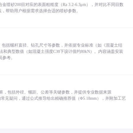
砂200目对应的表面粗糙度（Ra 3.2-6.3μm），并对比不同目数
业实践，帮助用户根据需求选择合适的喷砂参数。
力，包括螺杆直径、钻孔尺寸等参数，并依据专业标准（如《混凝土结
方法和典型数值（如混凝土强度C30下设计值约80kN）。内容涵盖安装
员参考。
底孔计算，包括外径、螺距、公差等关键参数，并提供专业数据来源
孔尺寸的常见疑问，通过公式推导给出精确推荐值（Φ5.18mm），并附加工艺