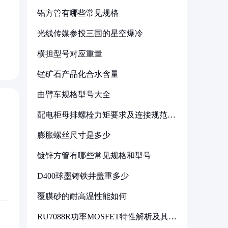
铝方管有哪些常见规格
光线传媒参投三国的星空爆冷
横担型号对应重量
锰矿石产品化合水含量
曲臂车规格型号大全
配电柜母排螺栓力矩要求及连接规范详
解
膨胀螺丝尺寸是多少
镀锌方管有哪些常见规格和型号
D400球墨铸铁井盖重多少
覆膜砂的耐高温性能如何
RU7088R功率MOSFET特性解析及其在
可调电源设计中的实践