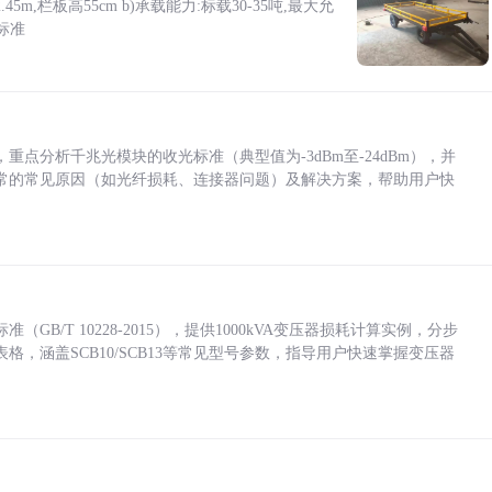
5m,栏板高55cm b)承载能力:标载30-35吨,最大允
标准
点分析千兆光模块的收光标准（典型值为-3dBm至-24dBm），并
常的常见原因（如光纤损耗、连接器问题）及解决方案，帮助用户快
/T 10228-2015），提供1000kVA变压器损耗计算实例，分步
，涵盖SCB10/SCB13等常见型号参数，指导用户快速掌握变压器