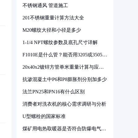
不锈钢通风 管道施工
201不锈钢重量计算方法大全
M20螺纹大径和小径是多少
1-1/4 NPT螺纹参数及底孔尺寸详解
F1010E是什么管？能否用3205或3505代
换
20x40x2镀锌方管单米重量计算与应用
分析
抗渗混凝土中P6和P8膨胀剂分别加多少
法兰PN25和PN16有什么区别
消费者对洗衣机的核心需求调研与分析
U型螺栓的国家标准
煤矿用电热取暖器是否符合防爆电气设
备标准