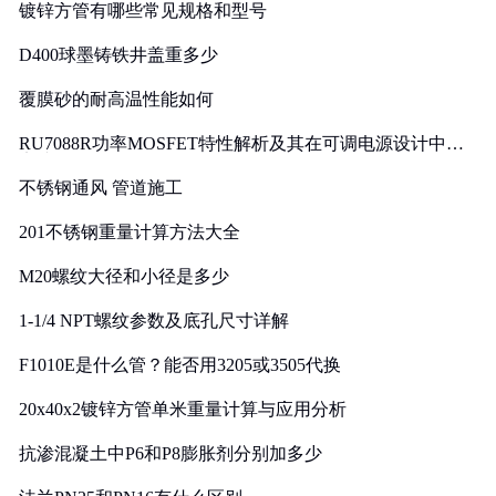
镀锌方管有哪些常见规格和型号
D400球墨铸铁井盖重多少
覆膜砂的耐高温性能如何
RU7088R功率MOSFET特性解析及其在可调电源设计中的
实践
不锈钢通风 管道施工
201不锈钢重量计算方法大全
M20螺纹大径和小径是多少
1-1/4 NPT螺纹参数及底孔尺寸详解
F1010E是什么管？能否用3205或3505代换
20x40x2镀锌方管单米重量计算与应用分析
抗渗混凝土中P6和P8膨胀剂分别加多少