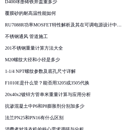
D400球墨铸铁井盖重多少
覆膜砂的耐高温性能如何
RU7088R功率MOSFET特性解析及其在可调电源设计中的
实践
不锈钢通风 管道施工
201不锈钢重量计算方法大全
M20螺纹大径和小径是多少
1-1/4 NPT螺纹参数及底孔尺寸详解
F1010E是什么管？能否用3205或3505代换
20x40x2镀锌方管单米重量计算与应用分析
抗渗混凝土中P6和P8膨胀剂分别加多少
法兰PN25和PN16有什么区别
消费者对洗衣机的核心需求调研与分析