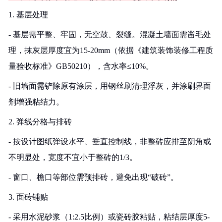
1. 基层处理
- 基层需平整、牢固，无空鼓、裂缝。混凝土墙面需凿毛处
理，抹灰层厚度宜为15-20mm（依据《建筑装饰装修工程质
量验收标准》GB50210），含水率≤10%。
- 旧墙面需铲除原有涂层，用钢丝刷清理浮灰，并涂刷界面
剂增强粘结力。
2. 弹线分格与排砖
- 按设计图纸弹设水平、垂直控制线，非整砖应排至阴角或
不明显处，宽度不宜小于整砖的1/3。
- 窗口、檐口等部位需预排砖，避免出现“破砖”。
3. 面砖铺贴
- 采用水泥砂浆（1:2.5比例）或瓷砖胶粘贴，粘结层厚度5-