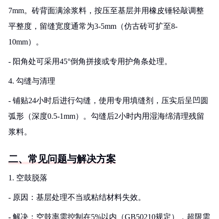
7mm。砖背面满涂浆料，按压至基层并用橡皮锤轻敲调整
平整度，留缝宽度通常为3-5mm（仿古砖可扩至8-
10mm）。
- 阳角处可采用45°倒角拼接或专用护角条处理。
4. 勾缝与清理
- 铺贴24小时后进行勾缝，使用专用填缝剂，压实后呈凹圆
弧形（深度0.5-1mm）。勾缝后2小时内用湿海绵清理残留
浆料。
二、常见问题与解决方案
1. 空鼓脱落
- 原因：基层处理不当或粘结材料失效。
- 解决：空鼓率需控制在5%以内（GB50210规定），超限需