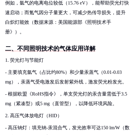
例如，氩气的电离电位较低（15.76 eV），能帮助荧光灯快
速启动；而氪气因分子量更大，可减少热传导损失，提升
白炽灯能效（数据来源：美国能源部《照明技术手
册》）。
二、不同照明技术的气体应用详解
1. 荧光灯与节能灯
- 主要填充氩气（占比约80%）和少量汞蒸气（0.01-0.03
mg），汞蒸气受电激发后发射紫外线，激发荧光粉发光。
- 根据欧盟《RoHS指令》，单支荧光灯的汞含量需低于3.5
mg（紧凑型）或5 mg（直管型），以降低环境风险。
2. 高压气体放电灯（HID）
- 高压钠灯：填充钠-汞混合气，发光效率可达150 lm/W（数