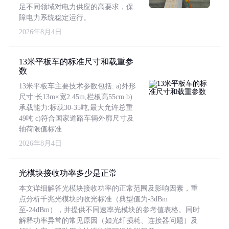
足不同领域对电力供应的高要求，保
障电力系统稳定运行。
2026年8月4日
13米平板车的标准尺寸和载重参
数
13米平板车主要技术参数包括: a)外形
尺寸:长13m×宽2.45m,栏板高55cm b)
承载能力:标载30-35吨,最大允许总重
49吨 c)符合国家道路车辆外廓尺寸及
轴荷限值标准
2026年8月4日
光模块接收功率多少是正常
本文详细解答光模块接收功率的正常范围及影响因素，重
点分析千兆光模块的收光标准（典型值为-3dBm
至-24dBm），并提供不同速率光模块的参考值表格。同时
解释功率异常的常见原因（如光纤损耗、连接器问题）及