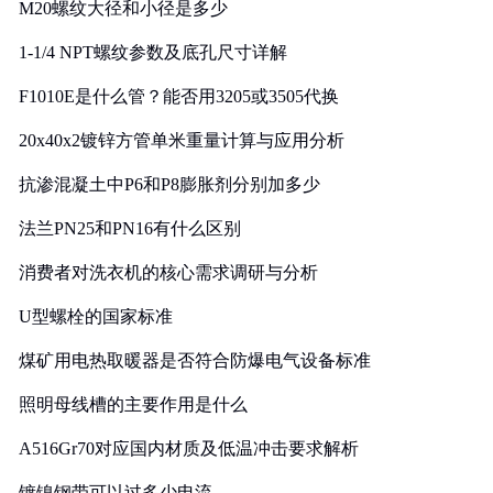
M20螺纹大径和小径是多少
1-1/4 NPT螺纹参数及底孔尺寸详解
F1010E是什么管？能否用3205或3505代换
20x40x2镀锌方管单米重量计算与应用分析
抗渗混凝土中P6和P8膨胀剂分别加多少
法兰PN25和PN16有什么区别
消费者对洗衣机的核心需求调研与分析
U型螺栓的国家标准
煤矿用电热取暖器是否符合防爆电气设备标准
照明母线槽的主要作用是什么
A516Gr70对应国内材质及低温冲击要求解析
镀镍钢带可以过多少电流