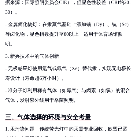
据来源：国际照明委员会CIE），但显色性较差（CRI约20-
30）。
- 金属卤化物灯：在汞蒸气基础上添加镝（Dy）、钪（Sc）
等卤化物，显色指数提升至80以上，适用于体育场馆照
明。
3. 新兴技术中的气体创新
- 无极感应灯使用氪气或氙气（Xe）替代汞，实现无电极长
寿设计（寿命超6万小时）。
- 准分子灯利用稀有气体（如氙气）与卤素（如氯）的混合
气体，发射紫外线用于杀菌照明。
三、气体选择的环境与安全考量
1. 汞污染问题：传统荧光灯中的汞需专业回收，欧盟已逐