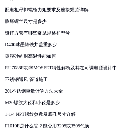
配电柜母排螺栓力矩要求及连接规范详解
膨胀螺丝尺寸是多少
镀锌方管有哪些常见规格和型号
D400球墨铸铁井盖重多少
覆膜砂的耐高温性能如何
RU7088R功率MOSFET特性解析及其在可调电源设计中的
实践
不锈钢通风 管道施工
201不锈钢重量计算方法大全
M20螺纹大径和小径是多少
1-1/4 NPT螺纹参数及底孔尺寸详解
F1010E是什么管？能否用3205或3505代换