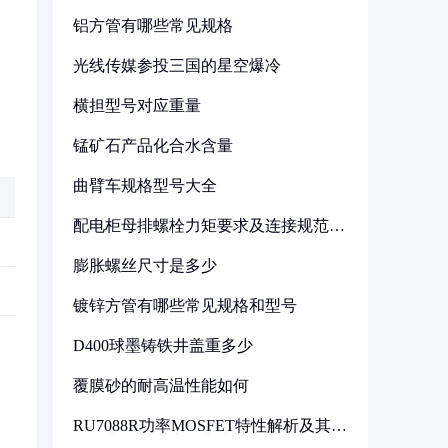
铝方管有哪些常见规格
光线传媒参投三国的星空爆冷
横担型号对应重量
锰矿石产品化合水含量
曲臂车规格型号大全
配电柜母排螺栓力矩要求及连接规范详
解
膨胀螺丝尺寸是多少
镀锌方管有哪些常见规格和型号
D400球墨铸铁井盖重多少
覆膜砂的耐高温性能如何
RU7088R功率MOSFET特性解析及其在
可调电源设计中的实践