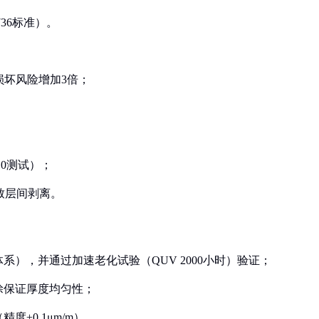
736标准）。
损坏风险增加3倍；
210测试）；
致层间剥离。
系），并通过加速老化试验（QUV 2000小时）验证；
涂保证厚度均匀性；
度±0.1μm/m）。