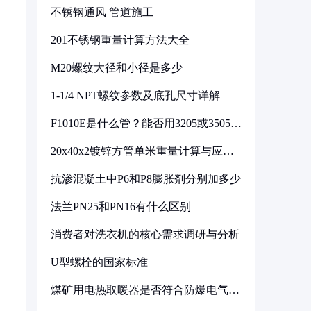
不锈钢通风 管道施工
201不锈钢重量计算方法大全
M20螺纹大径和小径是多少
1-1/4 NPT螺纹参数及底孔尺寸详解
F1010E是什么管？能否用3205或3505代
换
20x40x2镀锌方管单米重量计算与应用
分析
抗渗混凝土中P6和P8膨胀剂分别加多少
法兰PN25和PN16有什么区别
消费者对洗衣机的核心需求调研与分析
U型螺栓的国家标准
煤矿用电热取暖器是否符合防爆电气设
备标准