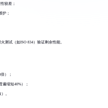
候性较差；
期维护；
。
火测试（如ISO 834）验证剩余性能。
3倍）；
普遍缩短40%）；
效）。