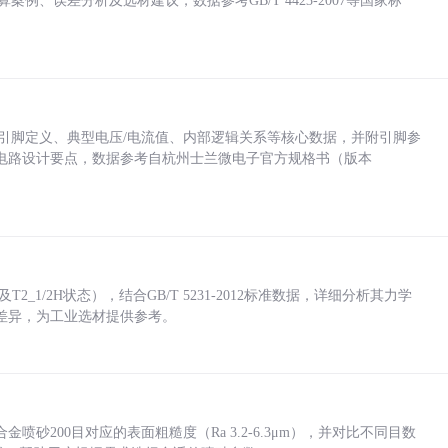
计算案例、误差分析及选材建议，数据参考GB/T 4423-2007等国家标
括各引脚定义、典型电压/电流值、内部逻辑关系等核心数据，并附引脚参
电路设计要点，数据参考自杭州士兰微电子官方规格书（版本
_1/2H状态），结合GB/T 5231-2012标准数据，详细分析其力学
差异，为工业选材提供参考。
砂200目对应的表面粗糙度（Ra 3.2-6.3μm），并对比不同目数