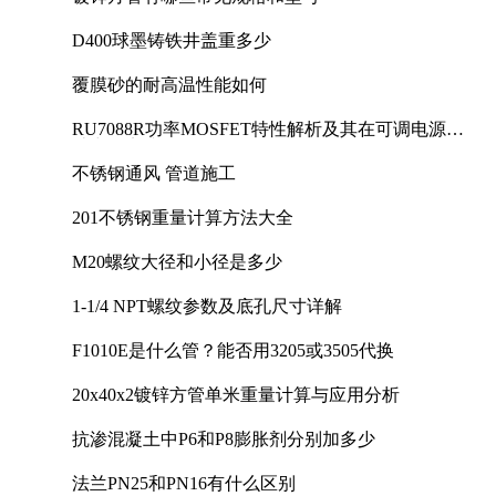
D400球墨铸铁井盖重多少
覆膜砂的耐高温性能如何
RU7088R功率MOSFET特性解析及其在可调电源设
计中的实践
不锈钢通风 管道施工
201不锈钢重量计算方法大全
M20螺纹大径和小径是多少
1-1/4 NPT螺纹参数及底孔尺寸详解
F1010E是什么管？能否用3205或3505代换
20x40x2镀锌方管单米重量计算与应用分析
抗渗混凝土中P6和P8膨胀剂分别加多少
法兰PN25和PN16有什么区别