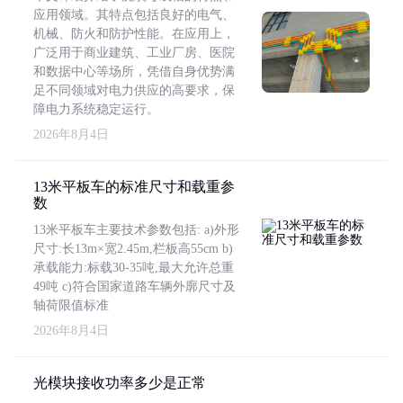
应用领域。其特点包括良好的电气、
机械、防火和防护性能。在应用上，
广泛用于商业建筑、工业厂房、医院
和数据中心等场所，凭借自身优势满
足不同领域对电力供应的高要求，保
障电力系统稳定运行。
2026年8月4日
13米平板车的标准尺寸和载重参
数
13米平板车主要技术参数包括: a)外形
尺寸:长13m×宽2.45m,栏板高55cm b)
承载能力:标载30-35吨,最大允许总重
49吨 c)符合国家道路车辆外廓尺寸及
轴荷限值标准
2026年8月4日
光模块接收功率多少是正常