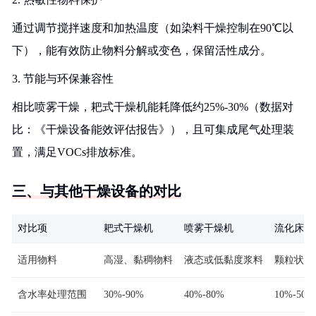
通过调节搅拌速度和加热温度（如染料干燥控制在90℃以
下），能有效防止物料分解或变色，保留活性成分。
3. 节能与环保兼容性
相比喷雾干燥，耙式干燥机能耗降低约25%-30%（数据对
比：《干燥设备能效评估报告》），且可集成尾气处理装
置，满足VOCs排放标准。
三、与其他干燥设备的对比
对比项
耙式干燥机
喷雾干燥机
流化床干
适用物料
高湿、黏稠物料
液态或低黏度浆料
颗粒状物
含水率处理范围
30%-90%
40%-80%
10%-50%