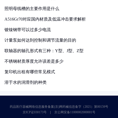
照明母线槽的主要作用是什么
A516Gr70对应国内材质及低温冲击要求解析
镀镍钢带可以过多少电流
计量泵如何达到控制和调节流量的目的
联轴器的轴孔形式有三种：Y型、J型、Z型
不锈钢材质厚度允许误差是多少
复印机出租有哪些常见模式
溶于水的润滑剂的种类
药品医疗器械网络信息服务备案(京)网药械信息备字（2021）第00159号
京ICP证030173号
京公网安备11000002000001号