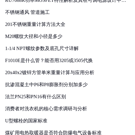
RU7088R功率MOSFET特性解析及其在可调电源设计中的
实践
不锈钢通风 管道施工
201不锈钢重量计算方法大全
M20螺纹大径和小径是多少
1-1/4 NPT螺纹参数及底孔尺寸详解
F1010E是什么管？能否用3205或3505代换
20x40x2镀锌方管单米重量计算与应用分析
抗渗混凝土中P6和P8膨胀剂分别加多少
法兰PN25和PN16有什么区别
消费者对洗衣机的核心需求调研与分析
U型螺栓的国家标准
煤矿用电热取暖器是否符合防爆电气设备标准