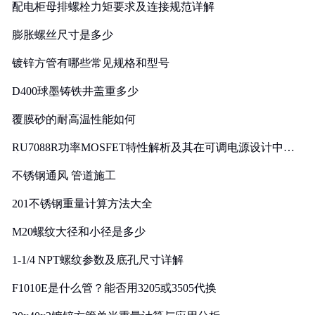
配电柜母排螺栓力矩要求及连接规范详解
膨胀螺丝尺寸是多少
镀锌方管有哪些常见规格和型号
D400球墨铸铁井盖重多少
覆膜砂的耐高温性能如何
RU7088R功率MOSFET特性解析及其在可调电源设计中的
实践
不锈钢通风 管道施工
201不锈钢重量计算方法大全
M20螺纹大径和小径是多少
1-1/4 NPT螺纹参数及底孔尺寸详解
F1010E是什么管？能否用3205或3505代换