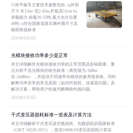
13米平板车主要技术参数包括: a)外形
尺寸:长13m×宽2.45m,栏板高55cm b)
承载能力:标载30-35吨,最大允许总重
49吨 c)符合国家道路车辆外廓尺寸及
轴荷限值标准
2026年8月4日
光模块接收功率多少是正常
本文详细解答光模块接收功率的正常范围及影响因素，重
点分析千兆光模块的收光标准（典型值为-3dBm
至-24dBm），并提供不同速率光模块的参考值表格。同时
解释功率异常的常见原因（如光纤损耗、连接器问题）及
解决方案，帮助用户快速判断网络性能问题。
2026年8月4日
干式变压器损耗标准一览表及计算方法
本文详细解析干式变压器空载损耗、负载损耗的国家标准
（GB/T 10228-2015），提供1000kVA变压器损耗计算实