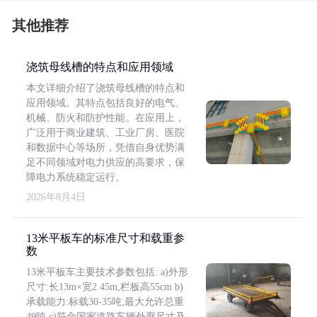
其他推荐
浇筑母线槽的特点和应用领域
本文详细介绍了浇筑母线槽的特点和
应用领域。其特点包括良好的电气、
机械、防火和防护性能。在应用上，
广泛用于商业建筑、工业厂房、医院
和数据中心等场所，凭借自身优势满
足不同领域对电力供应的高要求，保
障电力系统稳定运行。
2026年8月4日
13米平板车的标准尺寸和载重参
数
13米平板车主要技术参数包括: a)外形
尺寸:长13m×宽2.45m,栏板高55cm b)
承载能力:标载30-35吨,最大允许总重
49吨 c)符合国家道路车辆外廓尺寸及