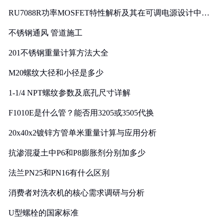
RU7088R功率MOSFET特性解析及其在可调电源设计中的
实践
不锈钢通风 管道施工
201不锈钢重量计算方法大全
M20螺纹大径和小径是多少
1-1/4 NPT螺纹参数及底孔尺寸详解
F1010E是什么管？能否用3205或3505代换
20x40x2镀锌方管单米重量计算与应用分析
抗渗混凝土中P6和P8膨胀剂分别加多少
法兰PN25和PN16有什么区别
消费者对洗衣机的核心需求调研与分析
U型螺栓的国家标准