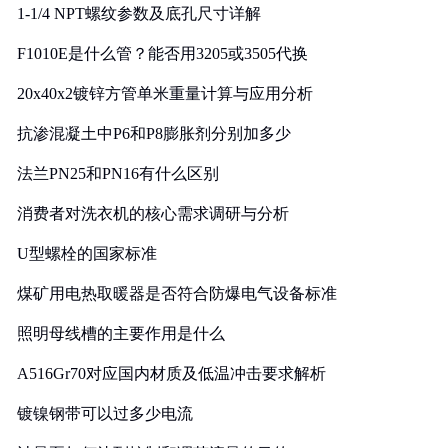
1-1/4 NPT螺纹参数及底孔尺寸详解
F1010E是什么管？能否用3205或3505代换
20x40x2镀锌方管单米重量计算与应用分析
抗渗混凝土中P6和P8膨胀剂分别加多少
法兰PN25和PN16有什么区别
消费者对洗衣机的核心需求调研与分析
U型螺栓的国家标准
煤矿用电热取暖器是否符合防爆电气设备标准
照明母线槽的主要作用是什么
A516Gr70对应国内材质及低温冲击要求解析
镀镍钢带可以过多少电流