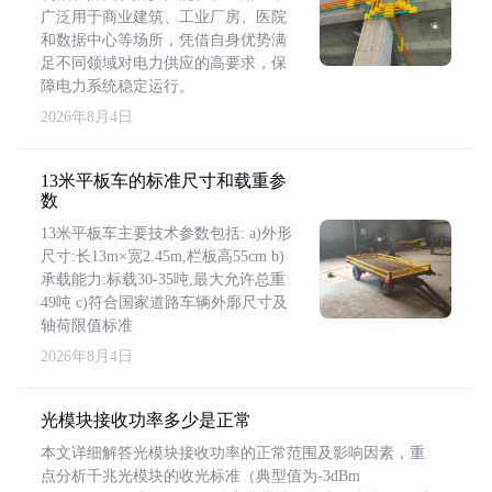
广泛用于商业建筑、工业厂房、医院
和数据中心等场所，凭借自身优势满
足不同领域对电力供应的高要求，保
障电力系统稳定运行。
2026年8月4日
13米平板车的标准尺寸和载重参
数
13米平板车主要技术参数包括: a)外形
尺寸:长13m×宽2.45m,栏板高55cm b)
承载能力:标载30-35吨,最大允许总重
49吨 c)符合国家道路车辆外廓尺寸及
轴荷限值标准
2026年8月4日
光模块接收功率多少是正常
本文详细解答光模块接收功率的正常范围及影响因素，重
点分析千兆光模块的收光标准（典型值为-3dBm