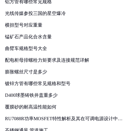
铝方管有哪些常见规格
光线传媒参投三国的星空爆冷
横担型号对应重量
锰矿石产品化合水含量
曲臂车规格型号大全
配电柜母排螺栓力矩要求及连接规范详解
膨胀螺丝尺寸是多少
镀锌方管有哪些常见规格和型号
D400球墨铸铁井盖重多少
覆膜砂的耐高温性能如何
RU7088R功率MOSFET特性解析及其在可调电源设计中的
实践
不锈钢通风 管道施工