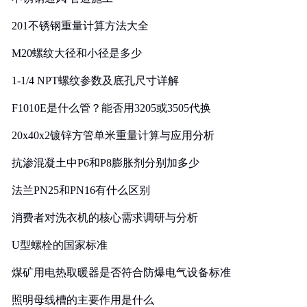
201不锈钢重量计算方法大全
M20螺纹大径和小径是多少
1-1/4 NPT螺纹参数及底孔尺寸详解
F1010E是什么管？能否用3205或3505代换
20x40x2镀锌方管单米重量计算与应用分析
抗渗混凝土中P6和P8膨胀剂分别加多少
法兰PN25和PN16有什么区别
消费者对洗衣机的核心需求调研与分析
U型螺栓的国家标准
煤矿用电热取暖器是否符合防爆电气设备标准
照明母线槽的主要作用是什么