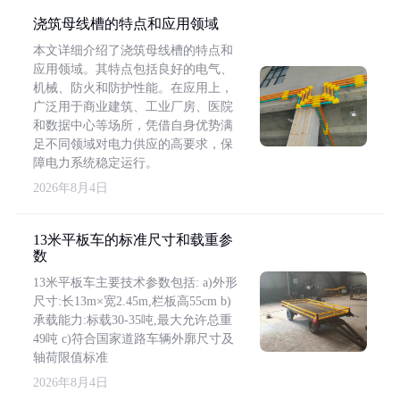
浇筑母线槽的特点和应用领域
本文详细介绍了浇筑母线槽的特点和
应用领域。其特点包括良好的电气、
机械、防火和防护性能。在应用上，
广泛用于商业建筑、工业厂房、医院
和数据中心等场所，凭借自身优势满
足不同领域对电力供应的高要求，保
障电力系统稳定运行。
2026年8月4日
13米平板车的标准尺寸和载重参
数
13米平板车主要技术参数包括: a)外形
尺寸:长13m×宽2.45m,栏板高55cm b)
承载能力:标载30-35吨,最大允许总重
49吨 c)符合国家道路车辆外廓尺寸及
轴荷限值标准
2026年8月4日