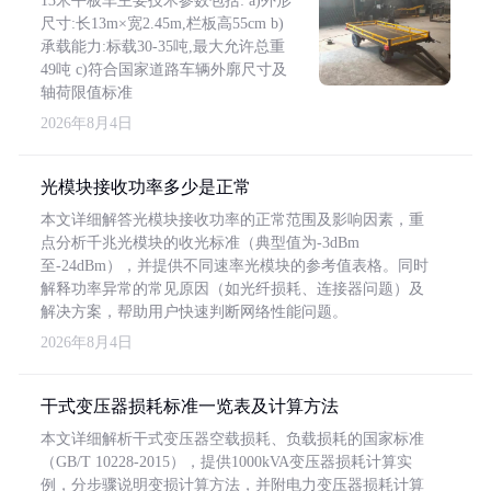
13米平板车主要技术参数包括: a)外形
尺寸:长13m×宽2.45m,栏板高55cm b)
承载能力:标载30-35吨,最大允许总重
49吨 c)符合国家道路车辆外廓尺寸及
轴荷限值标准
2026年8月4日
光模块接收功率多少是正常
本文详细解答光模块接收功率的正常范围及影响因素，重
点分析千兆光模块的收光标准（典型值为-3dBm
至-24dBm），并提供不同速率光模块的参考值表格。同时
解释功率异常的常见原因（如光纤损耗、连接器问题）及
解决方案，帮助用户快速判断网络性能问题。
2026年8月4日
干式变压器损耗标准一览表及计算方法
本文详细解析干式变压器空载损耗、负载损耗的国家标准
（GB/T 10228-2015），提供1000kVA变压器损耗计算实
例，分步骤说明变损计算方法，并附电力变压器损耗计算