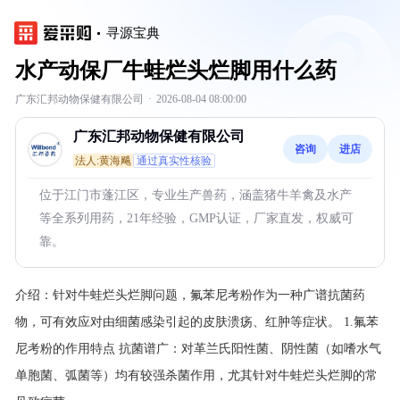
寻源宝典
水产动保厂牛蛙烂头烂脚用什么药
广东汇邦动物保健有限公司
·
2026-08-04 08:00:00
广东汇邦动物保健有限公司
咨询
进店
法人:黄海飚
通过真实性核验
位于江门市蓬江区，专业生产兽药，涵盖猪牛羊禽及水产
等全系列用药，21年经验，GMP认证，厂家直发，权威可
靠。
介绍：
针对牛蛙烂头烂脚问题，氟苯尼考粉作为一种广谱抗菌药
物，可有效应对由细菌感染引起的皮肤溃疡、红肿等症状。 1.氟苯
尼考粉的作用特点 抗菌谱广：对革兰氏阳性菌、阴性菌（如嗜水气
单胞菌、弧菌等）均有较强杀菌作用，尤其针对牛蛙烂头烂脚的常