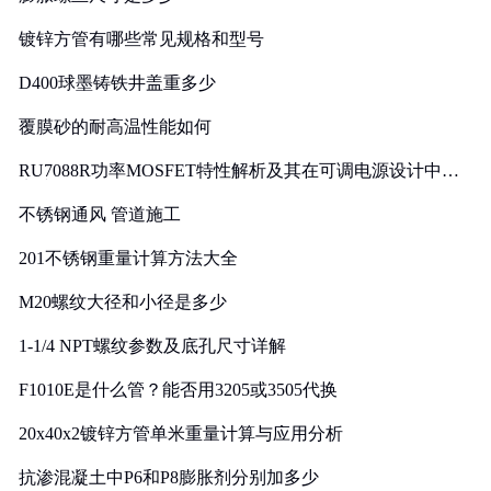
镀锌方管有哪些常见规格和型号
D400球墨铸铁井盖重多少
覆膜砂的耐高温性能如何
RU7088R功率MOSFET特性解析及其在可调电源设计中的
实践
不锈钢通风 管道施工
201不锈钢重量计算方法大全
M20螺纹大径和小径是多少
1-1/4 NPT螺纹参数及底孔尺寸详解
F1010E是什么管？能否用3205或3505代换
20x40x2镀锌方管单米重量计算与应用分析
抗渗混凝土中P6和P8膨胀剂分别加多少