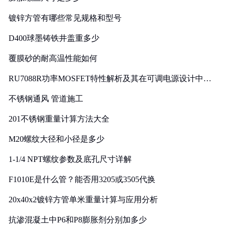
镀锌方管有哪些常见规格和型号
D400球墨铸铁井盖重多少
覆膜砂的耐高温性能如何
RU7088R功率MOSFET特性解析及其在可调电源设计中的
实践
不锈钢通风 管道施工
201不锈钢重量计算方法大全
M20螺纹大径和小径是多少
1-1/4 NPT螺纹参数及底孔尺寸详解
F1010E是什么管？能否用3205或3505代换
20x40x2镀锌方管单米重量计算与应用分析
抗渗混凝土中P6和P8膨胀剂分别加多少