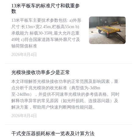
13米平板车的标准尺寸和载重参
数
13米平板车主要技术参数包括: a)外形
尺寸:长13m×宽2.45m,栏板高55cm b)
承载能力:标载30-35吨,最大允许总重
49吨 c)符合国家道路车辆外廓尺寸及
轴荷限值标准
2026年8月4日
光模块接收功率多少是正常
本文详细解答光模块接收功率的正常范围及影响因素，重
点分析千兆光模块的收光标准（典型值为-3dBm
至-24dBm），并提供不同速率光模块的参考值表格。同时
解释功率异常的常见原因（如光纤损耗、连接器问题）及
解决方案，帮助用户快速判断网络性能问题。
2026年8月4日
干式变压器损耗标准一览表及计算方法