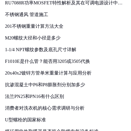
RU7088R功率MOSFET特性解析及其在可调电源设计中的
实践
不锈钢通风 管道施工
201不锈钢重量计算方法大全
M20螺纹大径和小径是多少
1-1/4 NPT螺纹参数及底孔尺寸详解
F1010E是什么管？能否用3205或3505代换
20x40x2镀锌方管单米重量计算与应用分析
抗渗混凝土中P6和P8膨胀剂分别加多少
法兰PN25和PN16有什么区别
消费者对洗衣机的核心需求调研与分析
U型螺栓的国家标准