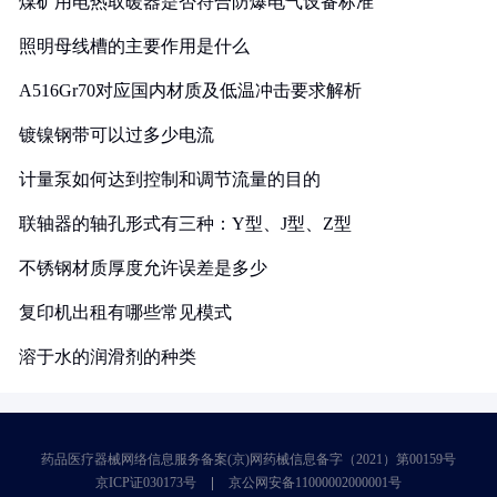
煤矿用电热取暖器是否符合防爆电气设备标准
照明母线槽的主要作用是什么
A516Gr70对应国内材质及低温冲击要求解析
镀镍钢带可以过多少电流
计量泵如何达到控制和调节流量的目的
联轴器的轴孔形式有三种：Y型、J型、Z型
不锈钢材质厚度允许误差是多少
复印机出租有哪些常见模式
溶于水的润滑剂的种类
药品医疗器械网络信息服务备案(京)网药械信息备字（2021）第00159号
京ICP证030173号
京公网安备11000002000001号