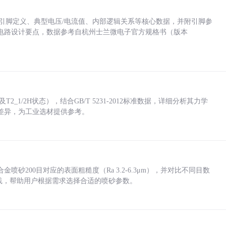
括各引脚定义、典型电压/电流值、内部逻辑关系等核心数据，并附引脚参
电路设计要点，数据参考自杭州士兰微电子官方规格书（版本
_1/2H状态），结合GB/T 5231-2012标准数据，详细分析其力学
差异，为工业选材提供参考。
砂200目对应的表面粗糙度（Ra 3.2-6.3μm），并对比不同目数
业实践，帮助用户根据需求选择合适的喷砂参数。