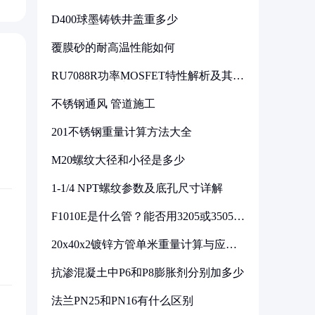
D400球墨铸铁井盖重多少
覆膜砂的耐高温性能如何
RU7088R功率MOSFET特性解析及其在
可调电源设计中的实践
不锈钢通风 管道施工
201不锈钢重量计算方法大全
M20螺纹大径和小径是多少
1-1/4 NPT螺纹参数及底孔尺寸详解
F1010E是什么管？能否用3205或3505代
换
20x40x2镀锌方管单米重量计算与应用
分析
抗渗混凝土中P6和P8膨胀剂分别加多少
法兰PN25和PN16有什么区别