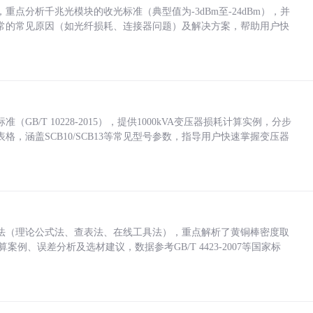
点分析千兆光模块的收光标准（典型值为-3dBm至-24dBm），并
常的常见原因（如光纤损耗、连接器问题）及解决方案，帮助用户快
/T 10228-2015），提供1000kVA变压器损耗计算实例，分步
，涵盖SCB10/SCB13等常见型号参数，指导用户快速掌握变压器
法（理论公式法、查表法、在线工具法），重点解析了黄铜棒密度取
计算案例、误差分析及选材建议，数据参考GB/T 4423-2007等国家标