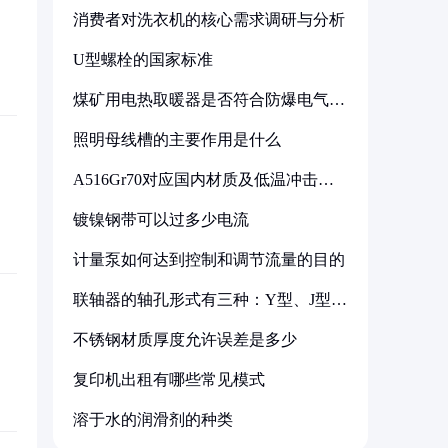
消费者对洗衣机的核心需求调研与分析
U型螺栓的国家标准
煤矿用电热取暖器是否符合防爆电气设
备标准
照明母线槽的主要作用是什么
A516Gr70对应国内材质及低温冲击要
求解析
镀镍钢带可以过多少电流
计量泵如何达到控制和调节流量的目的
联轴器的轴孔形式有三种：Y型、J型、
Z型
不锈钢材质厚度允许误差是多少
复印机出租有哪些常见模式
溶于水的润滑剂的种类