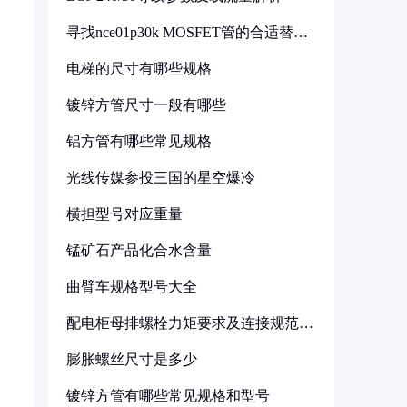
寻找nce01p30k MOSFET管的合适替代
型号
电梯的尺寸有哪些规格
镀锌方管尺寸一般有哪些
铝方管有哪些常见规格
光线传媒参投三国的星空爆冷
横担型号对应重量
锰矿石产品化合水含量
曲臂车规格型号大全
配电柜母排螺栓力矩要求及连接规范详
解
膨胀螺丝尺寸是多少
镀锌方管有哪些常见规格和型号