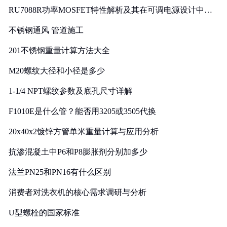
RU7088R功率MOSFET特性解析及其在可调电源设计中的
实践
不锈钢通风 管道施工
201不锈钢重量计算方法大全
M20螺纹大径和小径是多少
1-1/4 NPT螺纹参数及底孔尺寸详解
F1010E是什么管？能否用3205或3505代换
20x40x2镀锌方管单米重量计算与应用分析
抗渗混凝土中P6和P8膨胀剂分别加多少
法兰PN25和PN16有什么区别
消费者对洗衣机的核心需求调研与分析
U型螺栓的国家标准