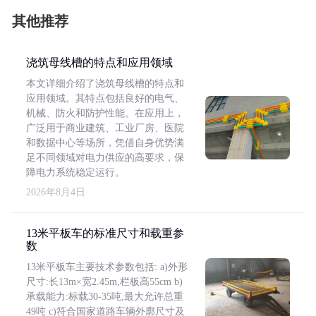
其他推荐
浇筑母线槽的特点和应用领域
本文详细介绍了浇筑母线槽的特点和
应用领域。其特点包括良好的电气、
机械、防火和防护性能。在应用上，
广泛用于商业建筑、工业厂房、医院
和数据中心等场所，凭借自身优势满
足不同领域对电力供应的高要求，保
障电力系统稳定运行。
2026年8月4日
13米平板车的标准尺寸和载重参
数
13米平板车主要技术参数包括: a)外形
尺寸:长13m×宽2.45m,栏板高55cm b)
承载能力:标载30-35吨,最大允许总重
49吨 c)符合国家道路车辆外廓尺寸及