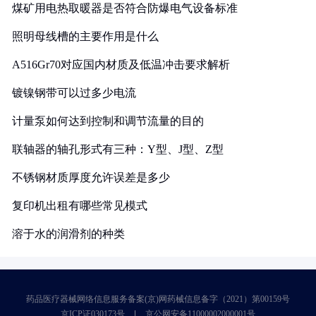
煤矿用电热取暖器是否符合防爆电气设备标准
照明母线槽的主要作用是什么
A516Gr70对应国内材质及低温冲击要求解析
镀镍钢带可以过多少电流
计量泵如何达到控制和调节流量的目的
联轴器的轴孔形式有三种：Y型、J型、Z型
不锈钢材质厚度允许误差是多少
复印机出租有哪些常见模式
溶于水的润滑剂的种类
药品医疗器械网络信息服务备案(京)网药械信息备字（2021）第00159号
京ICP证030173号
京公网安备11000002000001号