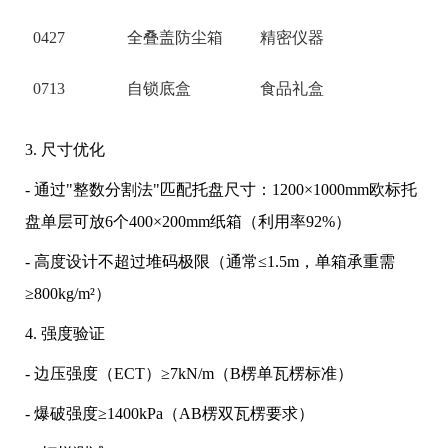
0427
全叠盖防尘箱
精密仪器
0713
自锁底盒
食品礼盒
3. 尺寸优化
- 通过"整数分割法"匹配托盘尺寸：1200×1000mm欧标托
盘单层可放6个400×200mm纸箱（利用率92%）
- 高度设计不超过堆码极限（通常≤1.5m，单箱承重需
≥800kg/m²）
4. 强度验证
- 边压强度（ECT）≥7kN/m（B楞单瓦楞标准）
- 爆破强度≥1400kPa（AB楞双瓦楞要求）