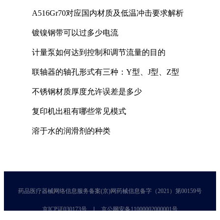
A516Gr70对应国内材质及低温冲击要求解析
镀镍钢带可以过多少电流
计量泵如何达到控制和调节流量的目的
联轴器的轴孔形式有三种：Y型、J型、Z型
不锈钢材质厚度允许误差是多少
复印机出租有哪些常见模式
溶于水的润滑剂的种类
药品医疗器械网络信息服务备案(京)网药械信息备字（2021）第00159号
京ICP证030173号
京公网安备11000002000001号