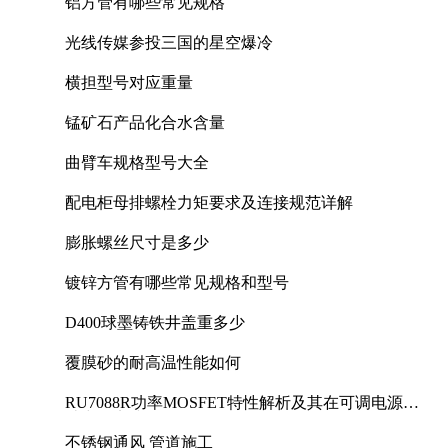
铝方管有哪些常见规格
光线传媒参投三国的星空爆冷
横担型号对应重量
锰矿石产品化合水含量
曲臂车规格型号大全
配电柜母排螺栓力矩要求及连接规范详解
膨胀螺丝尺寸是多少
镀锌方管有哪些常见规格和型号
D400球墨铸铁井盖重多少
覆膜砂的耐高温性能如何
RU7088R功率MOSFET特性解析及其在可调电源设
计中的实践
不锈钢通风 管道施工