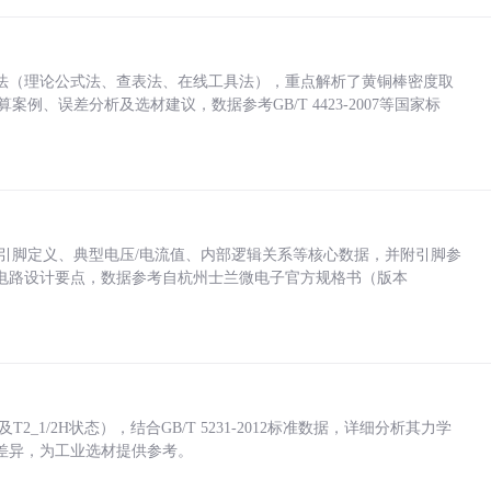
法（理论公式法、查表法、在线工具法），重点解析了黄铜棒密度取
计算案例、误差分析及选材建议，数据参考GB/T 4423-2007等国家标
括各引脚定义、典型电压/电流值、内部逻辑关系等核心数据，并附引脚参
电路设计要点，数据参考自杭州士兰微电子官方规格书（版本
_1/2H状态），结合GB/T 5231-2012标准数据，详细分析其力学
差异，为工业选材提供参考。