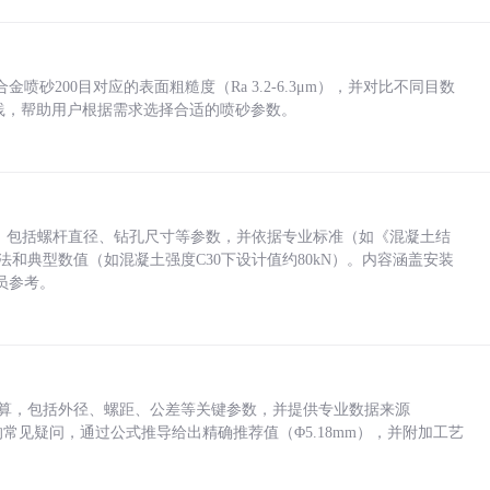
砂200目对应的表面粗糙度（Ra 3.2-6.3μm），并对比不同目数
业实践，帮助用户根据需求选择合适的喷砂参数。
力，包括螺杆直径、钻孔尺寸等参数，并依据专业标准（如《混凝土结
方法和典型数值（如混凝土强度C30下设计值约80kN）。内容涵盖安装
员参考。
底孔计算，包括外径、螺距、公差等关键参数，并提供专业数据来源
孔尺寸的常见疑问，通过公式推导给出精确推荐值（Φ5.18mm），并附加工艺