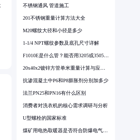
不锈钢通风 管道施工
不
201不锈钢重量计算方法大全
M20螺纹大径和小径是多少
1-1/4 NPT螺纹参数及底孔尺寸详解
F1010E是什么管？能否用3205或3505代
换
20x40x2镀锌方管单米重量计算与应用
分析
抗渗混凝土中P6和P8膨胀剂分别加多少
法兰PN25和PN16有什么区别
消费者对洗衣机的核心需求调研与分析
U型螺栓的国家标准
煤矿用电热取暖器是否符合防爆电气设
备标准