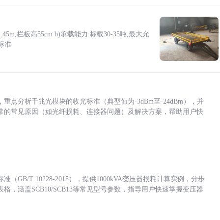
5m,栏板高55cm b)承载能力:标载30-35吨,最大允
标准
点分析千兆光模块的收光标准（典型值为-3dBm至-24dBm），并
常的常见原因（如光纤损耗、连接器问题）及解决方案，帮助用户快
/T 10228-2015），提供1000kVA变压器损耗计算实例，分步
，涵盖SCB10/SCB13等常见型号参数，指导用户快速掌握变压器