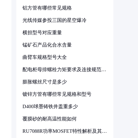
铝方管有哪些常见规格
光线传媒参投三国的星空爆冷
横担型号对应重量
锰矿石产品化合水含量
曲臂车规格型号大全
配电柜母排螺栓力矩要求及连接规范详
解
膨胀螺丝尺寸是多少
镀锌方管有哪些常见规格和型号
D400球墨铸铁井盖重多少
覆膜砂的耐高温性能如何
RU7088R功率MOSFET特性解析及其在
可调电源设计中的实践