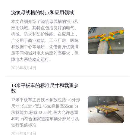
浇筑母线槽的特点和应用领域
本文详细介绍了浇筑母线槽的特点和
应用领域。其特点包括良好的电气、
机械、防火和防护性能。在应用上，
广泛用于商业建筑、工业厂房、医院
和数据中心等场所，凭借自身优势满
足不同领域对电力供应的高要求，保
障电力系统稳定运行。
2026年8月4日
13米平板车的标准尺寸和载重参
数
13米平板车主要技术参数包括: a)外形
尺寸:长13m×宽2.45m,栏板高55cm b)
承载能力:标载30-35吨,最大允许总重
49吨 c)符合国家道路车辆外廓尺寸及
轴荷限值标准
2026年8月4日