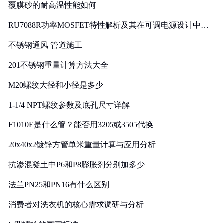
覆膜砂的耐高温性能如何
RU7088R功率MOSFET特性解析及其在可调电源设计中的
实践
不锈钢通风 管道施工
201不锈钢重量计算方法大全
M20螺纹大径和小径是多少
1-1/4 NPT螺纹参数及底孔尺寸详解
F1010E是什么管？能否用3205或3505代换
20x40x2镀锌方管单米重量计算与应用分析
抗渗混凝土中P6和P8膨胀剂分别加多少
法兰PN25和PN16有什么区别
消费者对洗衣机的核心需求调研与分析