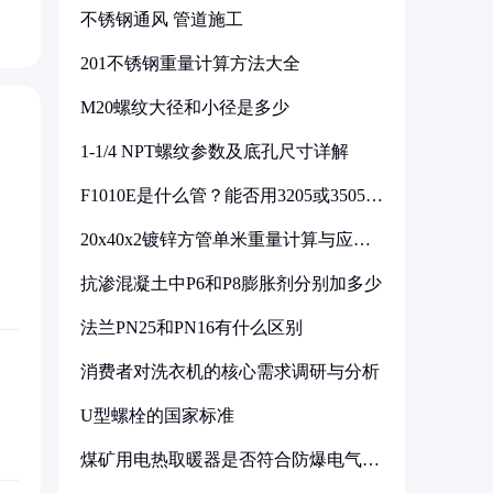
不锈钢通风 管道施工
201不锈钢重量计算方法大全
M20螺纹大径和小径是多少
1-1/4 NPT螺纹参数及底孔尺寸详解
F1010E是什么管？能否用3205或3505代
换
20x40x2镀锌方管单米重量计算与应用
分析
抗渗混凝土中P6和P8膨胀剂分别加多少
法兰PN25和PN16有什么区别
消费者对洗衣机的核心需求调研与分析
U型螺栓的国家标准
煤矿用电热取暖器是否符合防爆电气设
备标准