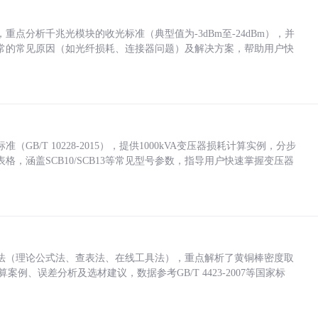
点分析千兆光模块的收光标准（典型值为-3dBm至-24dBm），并
常的常见原因（如光纤损耗、连接器问题）及解决方案，帮助用户快
/T 10228-2015），提供1000kVA变压器损耗计算实例，分步
，涵盖SCB10/SCB13等常见型号参数，指导用户快速掌握变压器
法（理论公式法、查表法、在线工具法），重点解析了黄铜棒密度取
计算案例、误差分析及选材建议，数据参考GB/T 4423-2007等国家标