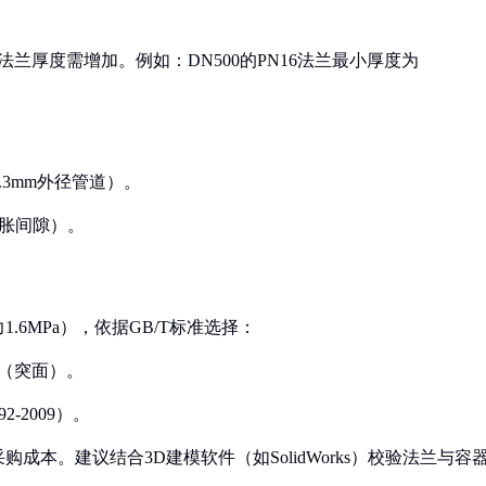
法兰厚度需增加。例如：DN500的PN16法兰最小厚度为
4.3mm外径管道）。
膨胀间隙）。
.6MPa），依据GB/T标准选择：
F（突面）。
2-2009）。
本。建议结合3D建模软件（如SolidWorks）校验法兰与容