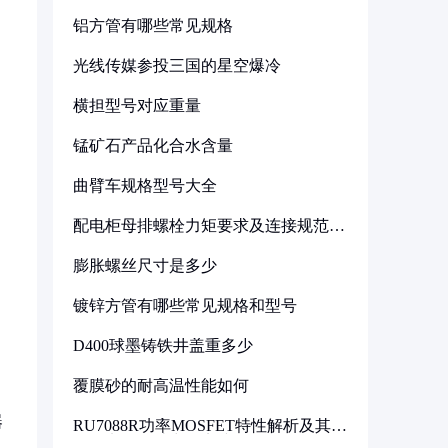
铝方管有哪些常见规格
光线传媒参投三国的星空爆冷
横担型号对应重量
锰矿石产品化合水含量
曲臂车规格型号大全
配电柜母排螺栓力矩要求及连接规范详
解
膨胀螺丝尺寸是多少
镀锌方管有哪些常见规格和型号
D400球墨铸铁井盖重多少
覆膜砂的耐高温性能如何
器
RU7088R功率MOSFET特性解析及其在
可调电源设计中的实践