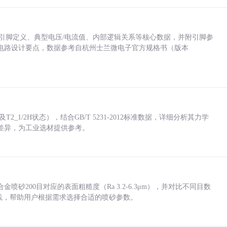
括各引脚定义、典型电压/电流值、内部逻辑关系等核心数据，并附引脚参
电路设计要点，数据参考自杭州士兰微电子官方规格书（版本
_1/2H状态），结合GB/T 5231-2012标准数据，详细分析其力学
差异，为工业选材提供参考。
砂200目对应的表面粗糙度（Ra 3.2-6.3μm），并对比不同目数
业实践，帮助用户根据需求选择合适的喷砂参数。