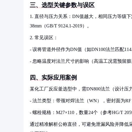
三、选型关键参数与误区
1. 直径与压力关系：DN值越大，相同压力等级下
38mm（GB/T 9124.1-2019）。
2. 常见误区：
- 误将管道外径作为DN值（如DN100法兰匹配11
- 忽略温度对法兰尺寸的影响（高温工况需预留
四、实际应用案例
某化工厂反应釜选型中，需DN800法兰（设计压力1
- 法兰类型：带颈对焊法兰（WN），密封面为R
- 螺栓规格：M27×110，数量24个（参考HG/T 2059
通过精准解析公称直径，可避免泄漏风险并降低采购成