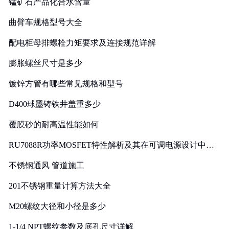
锰矿石产品化合水含量
曲臂车规格型号大全
配电柜母排螺栓力矩要求及连接规范详解
膨胀螺丝尺寸是多少
镀锌方管有哪些常见规格和型号
D400球墨铸铁井盖重多少
覆膜砂的耐高温性能如何
RU7088R功率MOSFET特性解析及其在可调电源设计中的
实践
不锈钢通风 管道施工
201不锈钢重量计算方法大全
M20螺纹大径和小径是多少
1-1/4 NPT螺纹参数及底孔尺寸详解