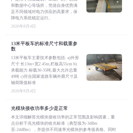
和数据中心等场所，凭借自身优势满
足不同领域对电力供应的高要求，保
障电力系统稳定运行。
2026年8月4日
13米平板车的标准尺寸和载重参
数
13米平板车主要技术参数包括: a)外形
尺寸:长13m×宽2.45m,栏板高55cm b)
承载能力:标载30-35吨,最大允许总重
49吨 c)符合国家道路车辆外廓尺寸及
轴荷限值标准
2026年8月4日
光模块接收功率多少是正常
本文详细解答光模块接收功率的正常范围及影响因素，重
点分析千兆光模块的收光标准（典型值为-3dBm
至-24dBm），并提供不同速率光模块的参考值表格。同时