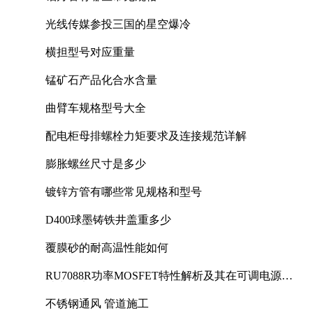
光线传媒参投三国的星空爆冷
横担型号对应重量
锰矿石产品化合水含量
曲臂车规格型号大全
配电柜母排螺栓力矩要求及连接规范详解
膨胀螺丝尺寸是多少
镀锌方管有哪些常见规格和型号
D400球墨铸铁井盖重多少
覆膜砂的耐高温性能如何
RU7088R功率MOSFET特性解析及其在可调电源设
计中的实践
不锈钢通风 管道施工