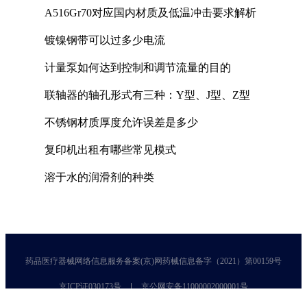
A516Gr70对应国内材质及低温冲击要求解析
镀镍钢带可以过多少电流
计量泵如何达到控制和调节流量的目的
联轴器的轴孔形式有三种：Y型、J型、Z型
不锈钢材质厚度允许误差是多少
复印机出租有哪些常见模式
溶于水的润滑剂的种类
药品医疗器械网络信息服务备案(京)网药械信息备字（2021）第00159号
京ICP证030173号
京公网安备11000002000001号