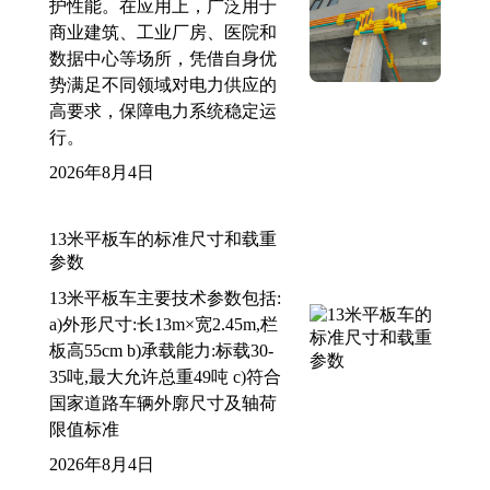
护性能。在应用上，广泛用于
商业建筑、工业厂房、医院和
数据中心等场所，凭借自身优
势满足不同领域对电力供应的
高要求，保障电力系统稳定运
行。
2026年8月4日
13米平板车的标准尺寸和载重
参数
13米平板车主要技术参数包括:
a)外形尺寸:长13m×宽2.45m,栏
板高55cm b)承载能力:标载30-
35吨,最大允许总重49吨 c)符合
国家道路车辆外廓尺寸及轴荷
限值标准
2026年8月4日