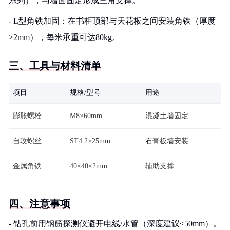
系列），与墙面固定形成三角支撑。
- L型角铁加固：在书柜顶部与天花板之间安装角铁（厚度
≥2mm），每米承重可达80kg。
三、工具与材料清单
项目
规格/型号
用途
膨胀螺栓
M8×60mm
混凝土墙固定
自攻螺丝
ST4.2×25mm
石膏板墙安装
金属角铁
40×40×2mm
辅助支撑
四、注意事项
- 钻孔前用钢筋探测仪避开电线/水管（深度建议≤50mm）。