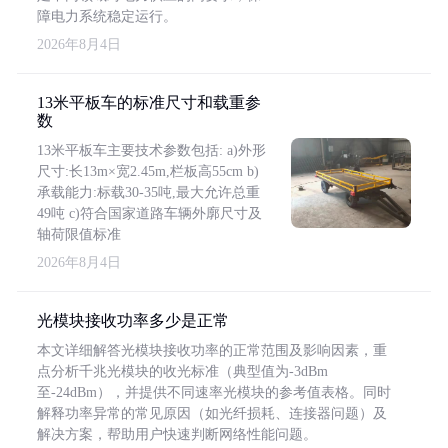
障电力系统稳定运行。
2026年8月4日
13米平板车的标准尺寸和载重参
数
13米平板车主要技术参数包括: a)外形
尺寸:长13m×宽2.45m,栏板高55cm b)
承载能力:标载30-35吨,最大允许总重
49吨 c)符合国家道路车辆外廓尺寸及
轴荷限值标准
2026年8月4日
光模块接收功率多少是正常
本文详细解答光模块接收功率的正常范围及影响因素，重
点分析千兆光模块的收光标准（典型值为-3dBm
至-24dBm），并提供不同速率光模块的参考值表格。同时
解释功率异常的常见原因（如光纤损耗、连接器问题）及
解决方案，帮助用户快速判断网络性能问题。