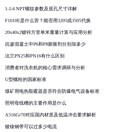
1-1/4 NPT螺纹参数及底孔尺寸详解
F1010E是什么管？能否用3205或3505代换
20x40x2镀锌方管单米重量计算与应用分析
抗渗混凝土中P6和P8膨胀剂分别加多少
法兰PN25和PN16有什么区别
消费者对洗衣机的核心需求调研与分析
U型螺栓的国家标准
煤矿用电热取暖器是否符合防爆电气设备标准
照明母线槽的主要作用是什么
A516Gr70对应国内材质及低温冲击要求解析
镀镍钢带可以过多少电流