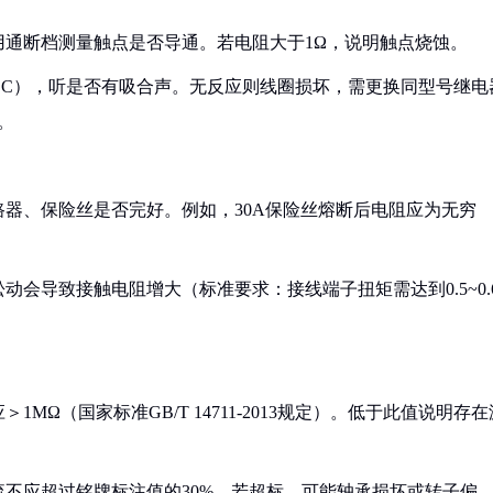
，用通断档测量触点是否导通。若电阻大于1Ω，说明触点烧蚀。
V DC），听是否有吸合声。无反应则线圈损坏，需更换同型号继电
。
路器、保险丝是否完好。例如，30A保险丝熔断后电阻应为无穷
动会导致接触电阻增大（标准要求：接线端子扭矩需达到0.5~0.
MΩ（国家标准GB/T 14711-2013规定）。低于此值说明存在
流不应超过铭牌标注值的30%。若超标，可能轴承损坏或转子偏