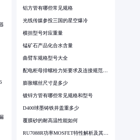
铝方管有哪些常见规格
光线传媒参投三国的星空爆冷
器
横担型号对应重量
锰矿石产品化合水含量
曲臂车规格型号大全
配电柜母排螺栓力矩要求及连接规范详
解
6
膨胀螺丝尺寸是多少
镀锌方管有哪些常见规格和型号
D400球墨铸铁井盖重多少
漏
覆膜砂的耐高温性能如何
RU7088R功率MOSFET特性解析及其在
可调电源设计中的实践