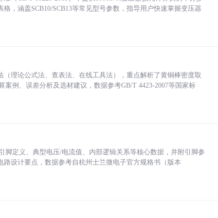
，涵盖SCB10/SCB13等常见型号参数，指导用户快速掌握变压器
法（理论公式法、查表法、在线工具法），重点解析了黄铜棒密度取
计算案例、误差分析及选材建议，数据参考GB/T 4423-2007等国家标
括各引脚定义、典型电压/电流值、内部逻辑关系等核心数据，并附引脚参
电路设计要点，数据参考自杭州士兰微电子官方规格书（版本