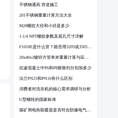
不锈钢通风 管道施工
201不锈钢重量计算方法大全
M20螺纹大径和小径是多少
1-1/4 NPT螺纹参数及底孔尺寸详解
F1010E是什么管？能否用3205或3505代
换
20x40x2镀锌方管单米重量计算与应用
分析
。
抗渗混凝土中P6和P8膨胀剂分别加多少
法兰PN25和PN16有什么区别
消费者对洗衣机的核心需求调研与分析
U型螺栓的国家标准
煤矿用电热取暖器是否符合防爆电气设
备标准