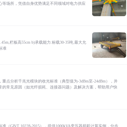
心等场所，凭借自身优势满足不同领域对电力供应
5m,栏板高55cm b)承载能力:标载30-35吨,最大允
标准
点分析千兆光模块的收光标准（典型值为-3dBm至-24dBm），并
常的常见原因（如光纤损耗、连接器问题）及解决方案，帮助用户快
/T 10228-2015），提供1000kVA变压器损耗计算实例，分步