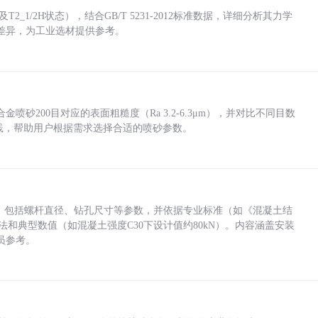
_1/2H状态），结合GB/T 5231-2012标准数据，详细分析其力学
差异，为工业选材提供参考。
砂200目对应的表面粗糙度（Ra 3.2-6.3μm），并对比不同目数
业实践，帮助用户根据需求选择合适的喷砂参数。
力，包括螺杆直径、钻孔尺寸等参数，并依据专业标准（如《混凝土结
方法和典型数值（如混凝土强度C30下设计值约80kN）。内容涵盖安装
员参考。