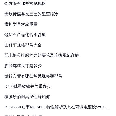
铝方管有哪些常见规格
光线传媒参投三国的星空爆冷
横担型号对应重量
锰矿石产品化合水含量
曲臂车规格型号大全
配电柜母排螺栓力矩要求及连接规范详解
膨胀螺丝尺寸是多少
镀锌方管有哪些常见规格和型号
D400球墨铸铁井盖重多少
覆膜砂的耐高温性能如何
RU7088R功率MOSFET特性解析及其在可调电源设计中的
实践