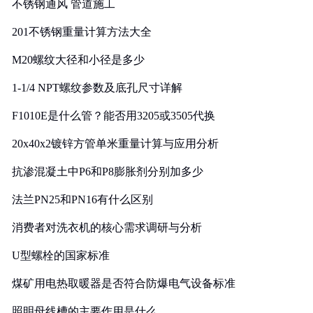
不锈钢通风 管道施工
201不锈钢重量计算方法大全
M20螺纹大径和小径是多少
1-1/4 NPT螺纹参数及底孔尺寸详解
F1010E是什么管？能否用3205或3505代换
20x40x2镀锌方管单米重量计算与应用分析
抗渗混凝土中P6和P8膨胀剂分别加多少
法兰PN25和PN16有什么区别
消费者对洗衣机的核心需求调研与分析
U型螺栓的国家标准
煤矿用电热取暖器是否符合防爆电气设备标准
照明母线槽的主要作用是什么