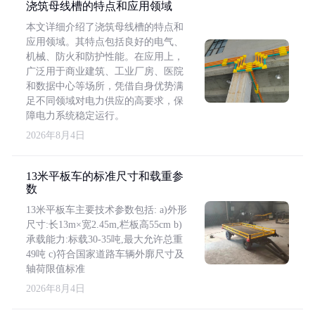
浇筑母线槽的特点和应用领域
本文详细介绍了浇筑母线槽的特点和
应用领域。其特点包括良好的电气、
机械、防火和防护性能。在应用上，
广泛用于商业建筑、工业厂房、医院
和数据中心等场所，凭借自身优势满
足不同领域对电力供应的高要求，保
障电力系统稳定运行。
2026年8月4日
13米平板车的标准尺寸和载重参
数
13米平板车主要技术参数包括: a)外形
尺寸:长13m×宽2.45m,栏板高55cm b)
承载能力:标载30-35吨,最大允许总重
49吨 c)符合国家道路车辆外廓尺寸及
轴荷限值标准
2026年8月4日