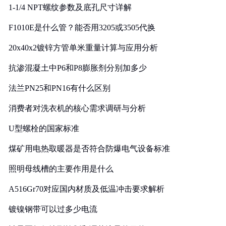
1-1/4 NPT螺纹参数及底孔尺寸详解
F1010E是什么管？能否用3205或3505代换
20x40x2镀锌方管单米重量计算与应用分析
抗渗混凝土中P6和P8膨胀剂分别加多少
法兰PN25和PN16有什么区别
消费者对洗衣机的核心需求调研与分析
U型螺栓的国家标准
煤矿用电热取暖器是否符合防爆电气设备标准
照明母线槽的主要作用是什么
A516Gr70对应国内材质及低温冲击要求解析
镀镍钢带可以过多少电流