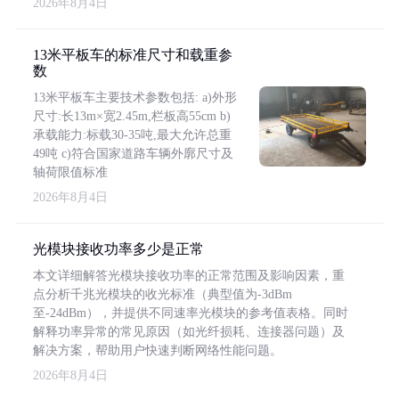
2026年8月4日
13米平板车的标准尺寸和载重参
数
13米平板车主要技术参数包括: a)外形
尺寸:长13m×宽2.45m,栏板高55cm b)
承载能力:标载30-35吨,最大允许总重
49吨 c)符合国家道路车辆外廓尺寸及
轴荷限值标准
2026年8月4日
光模块接收功率多少是正常
本文详细解答光模块接收功率的正常范围及影响因素，重
点分析千兆光模块的收光标准（典型值为-3dBm
至-24dBm），并提供不同速率光模块的参考值表格。同时
解释功率异常的常见原因（如光纤损耗、连接器问题）及
解决方案，帮助用户快速判断网络性能问题。
2026年8月4日