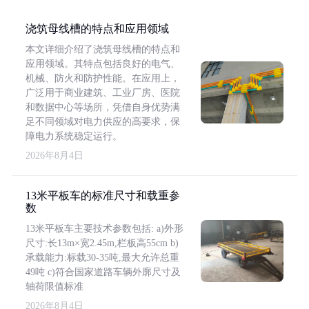
浇筑母线槽的特点和应用领域
本文详细介绍了浇筑母线槽的特点和
应用领域。其特点包括良好的电气、
机械、防火和防护性能。在应用上，
广泛用于商业建筑、工业厂房、医院
和数据中心等场所，凭借自身优势满
足不同领域对电力供应的高要求，保
障电力系统稳定运行。
2026年8月4日
13米平板车的标准尺寸和载重参
数
13米平板车主要技术参数包括: a)外形
尺寸:长13m×宽2.45m,栏板高55cm b)
承载能力:标载30-35吨,最大允许总重
49吨 c)符合国家道路车辆外廓尺寸及
轴荷限值标准
2026年8月4日