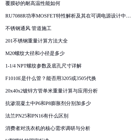
覆膜砂的耐高温性能如何
RU7088R功率MOSFET特性解析及其在可调电源设计中的
实践
不锈钢通风 管道施工
201不锈钢重量计算方法大全
M20螺纹大径和小径是多少
1-1/4 NPT螺纹参数及底孔尺寸详解
F1010E是什么管？能否用3205或3505代换
20x40x2镀锌方管单米重量计算与应用分析
抗渗混凝土中P6和P8膨胀剂分别加多少
法兰PN25和PN16有什么区别
消费者对洗衣机的核心需求调研与分析