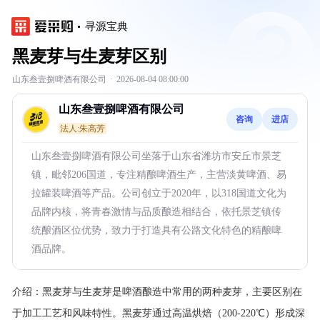
寻源宝典
黑麦芽与生麦芽区别
山东叁壹捌啤酒有限公司
·
2026-08-04 08:00:00
山东叁壹捌啤酒有限公司
咨询
进店
法人:朱高芳
山东叁壹捌啤酒有限公司坐落于山东省潍坊市安丘市景芝
镇，毗邻206国道，专注精酿啤酒生产，主营淡黄啤酒、易
拉罐装啤酒等产品。公司创立于2020年，以318国道文化为
品牌内核，将青春激情与品质酿造相结合，依托景芝镇传
统酿酒区位优势，致力于打造具有公路文化特色的精酿啤
酒品牌。
介绍：
黑麦芽与生麦芽是啤酒酿造中常用的两种麦芽，主要区别在
于加工工艺和风味特性。黑麦芽通过高温烘焙（200-220℃）形成深