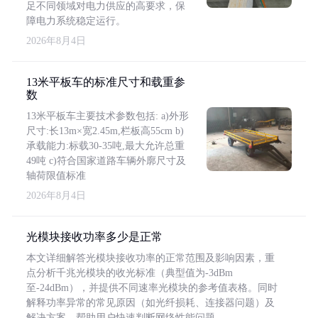
足不同领域对电力供应的高要求，保
障电力系统稳定运行。
2026年8月4日
13米平板车的标准尺寸和载重参
数
13米平板车主要技术参数包括: a)外形
尺寸:长13m×宽2.45m,栏板高55cm b)
承载能力:标载30-35吨,最大允许总重
49吨 c)符合国家道路车辆外廓尺寸及
轴荷限值标准
2026年8月4日
光模块接收功率多少是正常
本文详细解答光模块接收功率的正常范围及影响因素，重
点分析千兆光模块的收光标准（典型值为-3dBm
至-24dBm），并提供不同速率光模块的参考值表格。同时
解释功率异常的常见原因（如光纤损耗、连接器问题）及
解决方案，帮助用户快速判断网络性能问题。