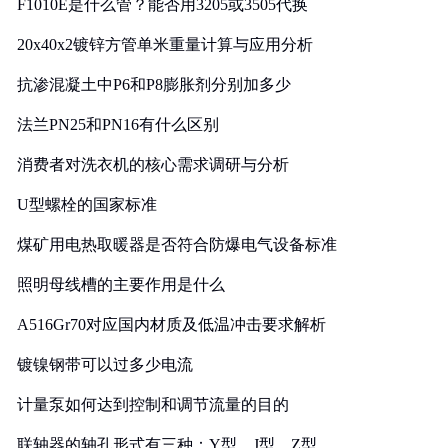
F1010E是什么管？能否用3205或3505代换
20x40x2镀锌方管单米重量计算与应用分析
抗渗混凝土中P6和P8膨胀剂分别加多少
法兰PN25和PN16有什么区别
消费者对洗衣机的核心需求调研与分析
U型螺栓的国家标准
煤矿用电热取暖器是否符合防爆电气设备标准
照明母线槽的主要作用是什么
A516Gr70对应国内材质及低温冲击要求解析
镀镍钢带可以过多少电流
计量泵如何达到控制和调节流量的目的
联轴器的轴孔形式有三种：Y型、J型、Z型