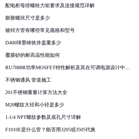
配电柜母排螺栓力矩要求及连接规范详解
膨胀螺丝尺寸是多少
镀锌方管有哪些常见规格和型号
D400球墨铸铁井盖重多少
覆膜砂的耐高温性能如何
RU7088R功率MOSFET特性解析及其在可调电源设计中的
实践
不锈钢通风 管道施工
201不锈钢重量计算方法大全
M20螺纹大径和小径是多少
1-1/4 NPT螺纹参数及底孔尺寸详解
F1010E是什么管？能否用3205或3505代换