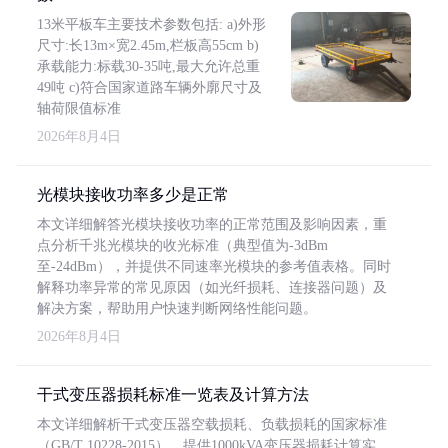
13米平板车主要技术参数包括: a)外形
尺寸:长13m×宽2.45m,栏板高55cm b)
承载能力:标载30-35吨,最大允许总重
49吨 c)符合国家道路车辆外廓尺寸及
轴荷限值标准
2026年8月4日
光模块接收功率多少是正常
本文详细解答光模块接收功率的正常范围及影响因素，重
点分析千兆光模块的收光标准（典型值为-3dBm
至-24dBm），并提供不同速率光模块的参考值表格。同时
解释功率异常的常见原因（如光纤损耗、连接器问题）及
解决方案，帮助用户快速判断网络性能问题。
2026年8月4日
干式变压器损耗标准一览表及计算方法
本文详细解析干式变压器空载损耗、负载损耗的国家标准
（GB/T 10228-2015），提供1000kVA变压器损耗计算实