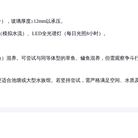
40升），玻璃厚度≥12mm以承压。
浪泵（模拟水流）、LED全光谱灯（每日光照8小时）。
鱼）混养。可尝试与同等体型的草鱼、鳙鱼混养，但需观察争斗
更适合池塘或大型水族馆。若坚持尝试，需严格满足空间、水质