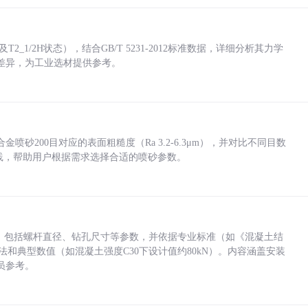
_1/2H状态），结合GB/T 5231-2012标准数据，详细分析其力学
差异，为工业选材提供参考。
砂200目对应的表面粗糙度（Ra 3.2-6.3μm），并对比不同目数
业实践，帮助用户根据需求选择合适的喷砂参数。
力，包括螺杆直径、钻孔尺寸等参数，并依据专业标准（如《混凝土结
方法和典型数值（如混凝土强度C30下设计值约80kN）。内容涵盖安装
员参考。