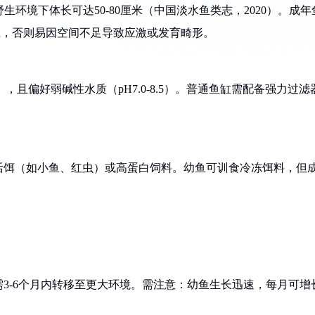
科鱼类，野生环境下体长可达50-80厘米（中国淡水鱼类志，2020）。成年
以上，否则易因空间不足导致应激或发育畸形。
，且偏好弱碱性水质（pH7.0-8.5）。普通鱼缸需配备强力过滤
活饵（如小鱼、红虫）或高蛋白饲料。幼鱼可训食冷冻饵料，但
需3-6个月内转移至更大环境。需注意：幼鱼生长迅速，每月可增