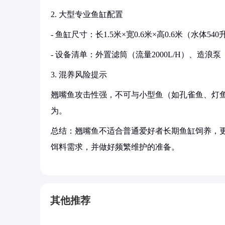
2. 大型专业鱼缸配置
- 鱼缸尺寸：长1.5米×宽0.6米×高0.6米（水体5
- 设备清单：外置滤筒（流量2000L/H）、造
3. 混养风险提示
翘嘴鱼攻击性强，不可与小型鱼（如孔雀鱼、灯
为。
总结：翘嘴鱼不适合普通爱好者长期鱼缸饲养，
饵料需求，并做好频繁维护的准备。
其他推荐