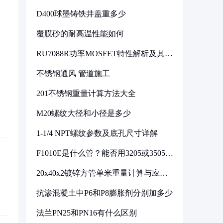
D400球墨铸铁井盖重多少
覆膜砂的耐高温性能如何
RU7088R功率MOSFET特性解析及其在
可调电源设计中的实践
不锈钢通风 管道施工
201不锈钢重量计算方法大全
M20螺纹大径和小径是多少
1-1/4 NPT螺纹参数及底孔尺寸详解
F1010E是什么管？能否用3205或3505代
换
20x40x2镀锌方管单米重量计算与应用
分析
抗渗混凝土中P6和P8膨胀剂分别加多少
法兰PN25和PN16有什么区别