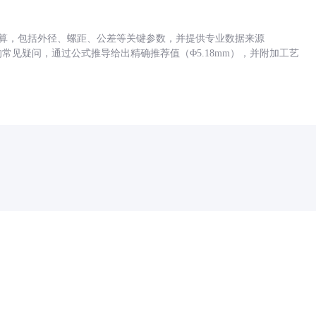
底孔计算，包括外径、螺距、公差等关键参数，并提供专业数据来源
孔尺寸的常见疑问，通过公式推导给出精确推荐值（Φ5.18mm），并附加工艺
药品医疗器械网络信息服务备案(京)网药械信息备字（2021）第00159号
京ICP证030173号
京公网安备11000002000001号