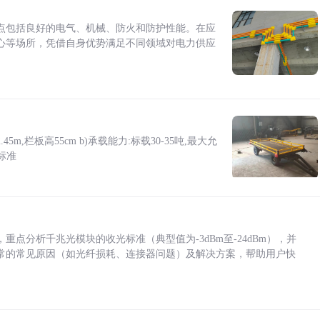
点包括良好的电气、机械、防火和防护性能。在应
心等场所，凭借自身优势满足不同领域对电力供应
5m,栏板高55cm b)承载能力:标载30-35吨,最大允
标准
点分析千兆光模块的收光标准（典型值为-3dBm至-24dBm），并
常的常见原因（如光纤损耗、连接器问题）及解决方案，帮助用户快