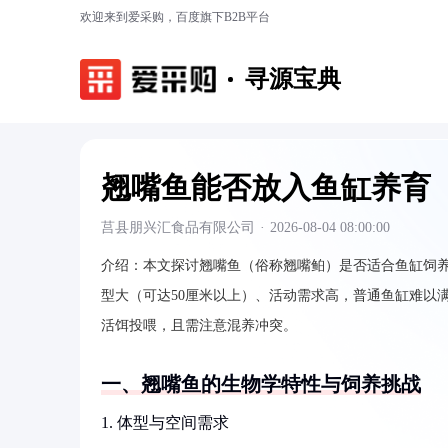
欢迎来到爱采购，百度旗下B2B平台
寻源宝典
翘嘴鱼能否放入鱼缸养育
莒县朋兴汇食品有限公司
·
2026-08-04 08:00:00
介绍：
本文探讨翘嘴鱼（俗称翘嘴鲌）是否适合鱼缸饲
型大（可达50厘米以上）、活动需求高，普通鱼缸难以
活饵投喂，且需注意混养冲突。
一、翘嘴鱼的生物学特性与饲养挑战
1. 体型与空间需求