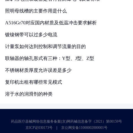
照明母线槽的主要作用是什么
A516Gr70对应国内材质及低温冲击要求解析
镀镍钢带可以过多少电流
计量泵如何达到控制和调节流量的目的
联轴器的轴孔形式有三种：Y型、J型、Z型
不锈钢材质厚度允许误差是多少
复印机出租有哪些常见模式
溶于水的润滑剂的种类
药品医疗器械网络信息服务备案(京)网药械信息备字（2021）第00159号
京ICP证030173号
京公网安备11000002000001号