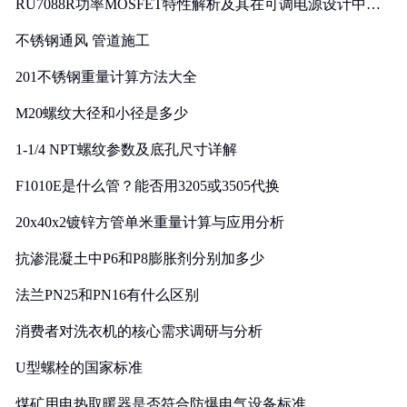
RU7088R功率MOSFET特性解析及其在可调电源设计中的
实践
不锈钢通风 管道施工
201不锈钢重量计算方法大全
M20螺纹大径和小径是多少
1-1/4 NPT螺纹参数及底孔尺寸详解
F1010E是什么管？能否用3205或3505代换
20x40x2镀锌方管单米重量计算与应用分析
抗渗混凝土中P6和P8膨胀剂分别加多少
法兰PN25和PN16有什么区别
消费者对洗衣机的核心需求调研与分析
U型螺栓的国家标准
煤矿用电热取暖器是否符合防爆电气设备标准