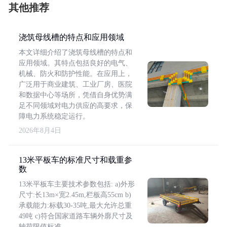
其他推荐
浇筑母线槽的特点和应用领域
本文详细介绍了浇筑母线槽的特点和
应用领域。其特点包括良好的电气、
机械、防火和防护性能。在应用上，
广泛用于商业建筑、工业厂房、医院
和数据中心等场所，凭借自身优势满
足不同领域对电力供应的高要求，保
障电力系统稳定运行。
2026年8月4日
13米平板车的标准尺寸和载重参
数
13米平板车主要技术参数包括: a)外形
尺寸:长13m×宽2.45m,栏板高55cm b)
承载能力:标载30-35吨,最大允许总重
49吨 c)符合国家道路车辆外廓尺寸及
轴荷限值标准