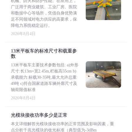
机械、防火和防护性能。在应用上，
广泛用于商业建筑、工业厂房、医院
和数据中心等场所，凭借自身优势满
足不同领域对电力供应的高要求，保
障电力系统稳定运行。
2026年8月4日
13米平板车的标准尺寸和载重参
数
13米平板车主要技术参数包括: a)外形
尺寸:长13m×宽2.45m,栏板高55cm b)
承载能力:标载30-35吨,最大允许总重
49吨 c)符合国家道路车辆外廓尺寸及
轴荷限值标准
2026年8月4日
光模块接收功率多少是正常
本文详细解答光模块接收功率的正常范围及影响因素，重
点分析千兆光模块的收光标准（典型值为-3dBm