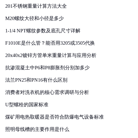
201不锈钢重量计算方法大全
M20螺纹大径和小径是多少
1-1/4 NPT螺纹参数及底孔尺寸详解
F1010E是什么管？能否用3205或3505代换
20x40x2镀锌方管单米重量计算与应用分析
抗渗混凝土中P6和P8膨胀剂分别加多少
法兰PN25和PN16有什么区别
消费者对洗衣机的核心需求调研与分析
U型螺栓的国家标准
煤矿用电热取暖器是否符合防爆电气设备标准
照明母线槽的主要作用是什么