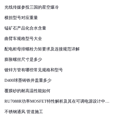
光线传媒参投三国的星空爆冷
横担型号对应重量
锰矿石产品化合水含量
曲臂车规格型号大全
配电柜母排螺栓力矩要求及连接规范详解
膨胀螺丝尺寸是多少
镀锌方管有哪些常见规格和型号
D400球墨铸铁井盖重多少
覆膜砂的耐高温性能如何
RU7088R功率MOSFET特性解析及其在可调电源设计中的
实践
不锈钢通风 管道施工