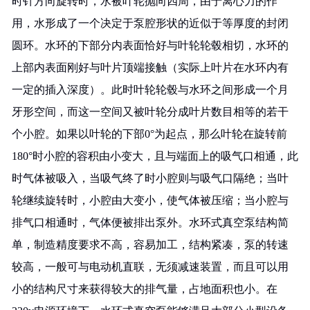
时针方向旋转时，水被叶轮抛向四周，由于离心力的作
用，水形成了一个决定于泵腔形状的近似于等厚度的封闭
圆环。水环的下部分内表面恰好与叶轮轮毂相切，水环的
上部内表面刚好与叶片顶端接触（实际上叶片在水环内有
一定的插入深度）。此时叶轮轮毂与水环之间形成一个月
牙形空间，而这一空间又被叶轮分成叶片数目相等的若干
个小腔。如果以叶轮的下部0°为起点，那么叶轮在旋转前
180°时小腔的容积由小变大，且与端面上的吸气口相通，此
时气体被吸入，当吸气终了时小腔则与吸气口隔绝；当叶
轮继续旋转时，小腔由大变小，使气体被压缩；当小腔与
排气口相通时，气体便被排出泵外。水环式真空泵结构简
单，制造精度要求不高，容易加工，结构紧凑，泵的转速
较高，一般可与电动机直联，无须减速装置，而且可以用
小的结构尺寸来获得较大的排气量，占地面积也小。在