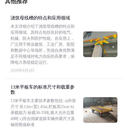
其他推荐
浇筑母线槽的特点和应用领域
本文详细介绍了浇筑母线槽的特点和
应用领域。其特点包括良好的电气、
机械、防火和防护性能。在应用上，
广泛用于商业建筑、工业厂房、医院
和数据中心等场所，凭借自身优势满
足不同领域对电力供应的高要求，保
障电力系统稳定运行。
2026年8月4日
13米平板车的标准尺寸和载重参
数
13米平板车主要技术参数包括: a)外形
尺寸:长13m×宽2.45m,栏板高55cm b)
承载能力:标载30-35吨,最大允许总重
49吨 c)符合国家道路车辆外廓尺寸及
轴荷限值标准