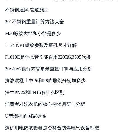
实践
不锈钢通风 管道施工
201不锈钢重量计算方法大全
M20螺纹大径和小径是多少
1-1/4 NPT螺纹参数及底孔尺寸详解
F1010E是什么管？能否用3205或3505代换
20x40x2镀锌方管单米重量计算与应用分析
抗渗混凝土中P6和P8膨胀剂分别加多少
法兰PN25和PN16有什么区别
消费者对洗衣机的核心需求调研与分析
U型螺栓的国家标准
煤矿用电热取暖器是否符合防爆电气设备标准