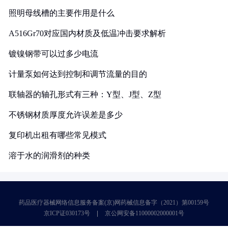
照明母线槽的主要作用是什么
A516Gr70对应国内材质及低温冲击要求解析
镀镍钢带可以过多少电流
计量泵如何达到控制和调节流量的目的
联轴器的轴孔形式有三种：Y型、J型、Z型
不锈钢材质厚度允许误差是多少
复印机出租有哪些常见模式
溶于水的润滑剂的种类
药品医疗器械网络信息服务备案(京)网药械信息备字（2021）第00159号
京ICP证030173号
京公网安备11000002000001号