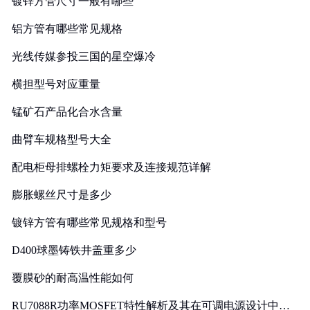
镀锌方管尺寸一般有哪些
铝方管有哪些常见规格
光线传媒参投三国的星空爆冷
横担型号对应重量
锰矿石产品化合水含量
曲臂车规格型号大全
配电柜母排螺栓力矩要求及连接规范详解
膨胀螺丝尺寸是多少
镀锌方管有哪些常见规格和型号
D400球墨铸铁井盖重多少
覆膜砂的耐高温性能如何
RU7088R功率MOSFET特性解析及其在可调电源设计中的