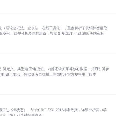
法（理论公式法、查表法、在线工具法），重点解析了黄铜棒密度取
计算案例、误差分析及选材建议，数据参考GB/T 4423-2007等国家标
括各引脚定义、典型电压/电流值、内部逻辑关系等核心数据，并附引脚参
电路设计要点，数据参考自杭州士兰微电子官方规格书（版本
_1/2H状态），结合GB/T 5231-2012标准数据，详细分析其力学
差异，为工业选材提供参考。