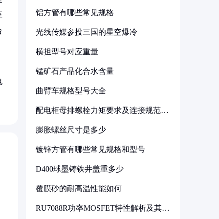
铝方管有哪些常见规格
至
合
光线传媒参投三国的星空爆冷
横担型号对应重量
、
锰矿石产品化合水含量
电
曲臂车规格型号大全
配电柜母排螺栓力矩要求及连接规范详
解
膨胀螺丝尺寸是多少
镀锌方管有哪些常见规格和型号
D400球墨铸铁井盖重多少
覆膜砂的耐高温性能如何
RU7088R功率MOSFET特性解析及其在
可调电源设计中的实践