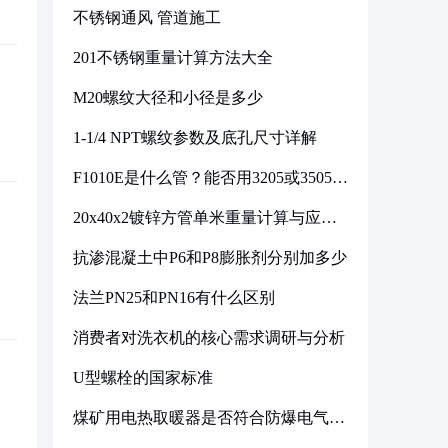
不锈钢通风 管道施工
201不锈钢重量计算方法大全
M20螺纹大径和小径是多少
1-1/4 NPT螺纹参数及底孔尺寸详解
F1010E是什么管？能否用3205或3505代
换
20x40x2镀锌方管单米重量计算与应用
分析
抗渗混凝土中P6和P8膨胀剂分别加多少
法兰PN25和PN16有什么区别
消费者对洗衣机的核心需求调研与分析
U型螺栓的国家标准
煤矿用电热取暖器是否符合防爆电气设
备标准