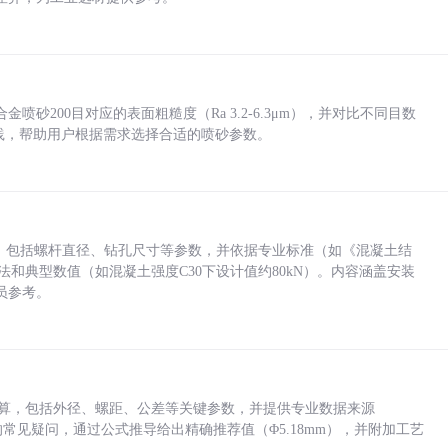
砂200目对应的表面粗糙度（Ra 3.2-6.3μm），并对比不同目数
业实践，帮助用户根据需求选择合适的喷砂参数。
力，包括螺杆直径、钻孔尺寸等参数，并依据专业标准（如《混凝土结
方法和典型数值（如混凝土强度C30下设计值约80kN）。内容涵盖安装
员参考。
底孔计算，包括外径、螺距、公差等关键参数，并提供专业数据来源
孔尺寸的常见疑问，通过公式推导给出精确推荐值（Φ5.18mm），并附加工艺