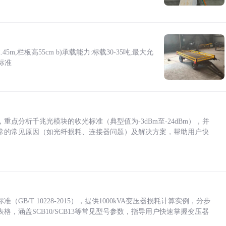
5m,栏板高55cm b)承载能力:标载30-35吨,最大允
标准
点分析千兆光模块的收光标准（典型值为-3dBm至-24dBm），并
常的常见原因（如光纤损耗、连接器问题）及解决方案，帮助用户快
/T 10228-2015），提供1000kVA变压器损耗计算实例，分步
，涵盖SCB10/SCB13等常见型号参数，指导用户快速掌握变压器