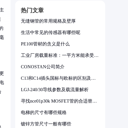
热门文章
主
根
无缝钢管的常用规格及壁厚
的
生活中常见的传感器有哪些呢
方毫
PE100管材的含义是什么
工业厂房载重标准：一平方米能承受多
少公斤
CONOSTAN公司简介
更
C13和C14插头国标与欧标的区别及其
电
标准解析
LGJ-240/30导线参数及载流量解析
合
寻找nce01p30k MOSFET管的合适替代
型号
电梯的尺寸有哪些规格
镀锌方管尺寸一般有哪些
提