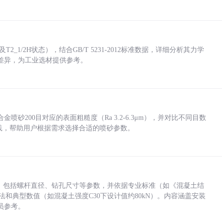
_1/2H状态），结合GB/T 5231-2012标准数据，详细分析其力学
差异，为工业选材提供参考。
砂200目对应的表面粗糙度（Ra 3.2-6.3μm），并对比不同目数
业实践，帮助用户根据需求选择合适的喷砂参数。
力，包括螺杆直径、钻孔尺寸等参数，并依据专业标准（如《混凝土结
方法和典型数值（如混凝土强度C30下设计值约80kN）。内容涵盖安装
员参考。