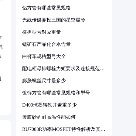
铝方管有哪些常见规格
光线传媒参投三国的星空爆冷
横担型号对应重量
命
锰矿石产品化合水含量
具
曲臂车规格型号大全
等
配电柜母排螺栓力矩要求及连接规范详
解
钢
膨胀螺丝尺寸是多少
C
镀锌方管有哪些常见规格和型号
D400球墨铸铁井盖重多少
覆膜砂的耐高温性能如何
RU7088R功率MOSFET特性解析及其在
可调电源设计中的实践