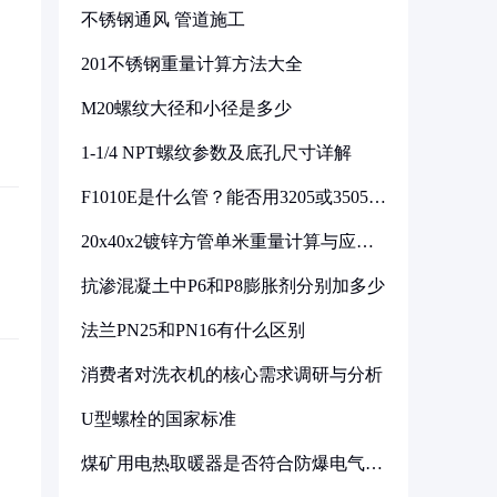
不锈钢通风 管道施工
201不锈钢重量计算方法大全
M20螺纹大径和小径是多少
1-1/4 NPT螺纹参数及底孔尺寸详解
F1010E是什么管？能否用3205或3505代
换
20x40x2镀锌方管单米重量计算与应用
分析
抗渗混凝土中P6和P8膨胀剂分别加多少
法兰PN25和PN16有什么区别
消费者对洗衣机的核心需求调研与分析
U型螺栓的国家标准
煤矿用电热取暖器是否符合防爆电气设
备标准