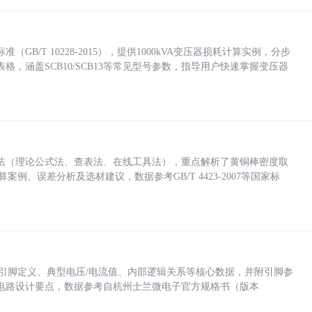
/T 10228-2015），提供1000kVA变压器损耗计算实例，分步
，涵盖SCB10/SCB13等常见型号参数，指导用户快速掌握变压器
法（理论公式法、查表法、在线工具法），重点解析了黄铜棒密度取
计算案例、误差分析及选材建议，数据参考GB/T 4423-2007等国家标
括各引脚定义、典型电压/电流值、内部逻辑关系等核心数据，并附引脚参
电路设计要点，数据参考自杭州士兰微电子官方规格书（版本