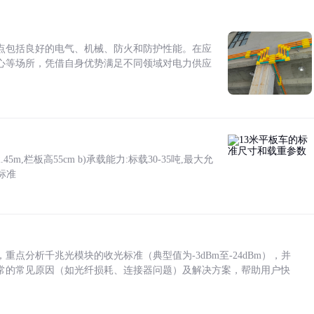
点包括良好的电气、机械、防火和防护性能。在应
心等场所，凭借自身优势满足不同领域对电力供应
5m,栏板高55cm b)承载能力:标载30-35吨,最大允
标准
点分析千兆光模块的收光标准（典型值为-3dBm至-24dBm），并
常的常见原因（如光纤损耗、连接器问题）及解决方案，帮助用户快