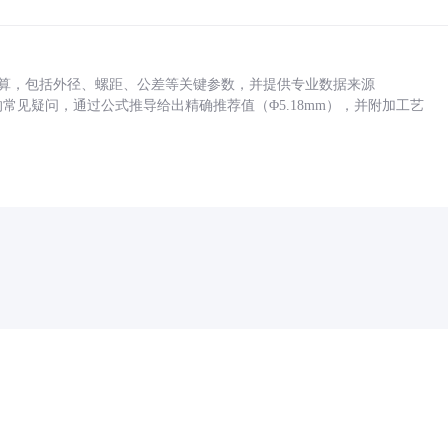
底孔计算，包括外径、螺距、公差等关键参数，并提供专业数据来源
孔尺寸的常见疑问，通过公式推导给出精确推荐值（Φ5.18mm），并附加工艺
药品医疗器械网络信息服务备案(京)网药械信息备字（2021）第00159号
京ICP证030173号
京公网安备11000002000001号