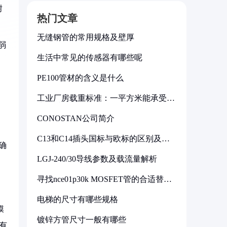
耐
热门文章
无缝钢管的常用规格及壁厚
弱
生活中常见的传感器有哪些呢
PE100管材的含义是什么
工业厂房载重标准：一平方米能承受多
少公斤
CONOSTAN公司简介
C13和C14插头国标与欧标的区别及其
确
标准解析
LGJ-240/30导线参数及载流量解析
寻找nce01p30k MOSFET管的合适替代
型号
电梯的尺寸有哪些规格
膜
镀锌方管尺寸一般有哪些
有