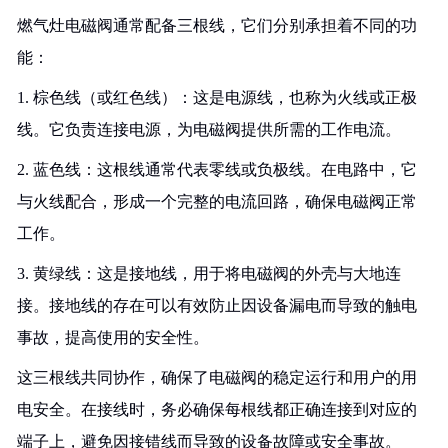
燃气灶电磁阀通常配备三根线，它们分别承担着不同的功
能：
1. 棕色线（或红色线）：这是电源线，也称为火线或正极
线。它负责连接电源，为电磁阀提供所需的工作电流。
2. 蓝色线：这根线通常代表零线或负极线。在电路中，它
与火线配合，形成一个完整的电流回路，确保电磁阀正常
工作。
3. 黄绿线：这是接地线，用于将电磁阀的外壳与大地连
接。接地线的存在可以有效防止因设备漏电而导致的触电
事故，提高使用的安全性。
这三根线共同协作，确保了电磁阀的稳定运行和用户的用
电安全。在接线时，务必确保每根线都正确连接到对应的
端子上，避免因接错线而导致的设备故障或安全事故。