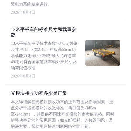
障电力系统稳定运行。
2026年8月4日
13米平板车的标准尺寸和载重参
数
13米平板车主要技术参数包括: a)外形
尺寸:长13m×宽2.45m,栏板高55cm b)
承载能力:标载30-35吨,最大允许总重
49吨 c)符合国家道路车辆外廓尺寸及
轴荷限值标准
2026年8月4日
光模块接收功率多少是正常
本文详细解答光模块接收功率的正常范围及影响因素，重
点分析千兆光模块的收光标准（典型值为-3dBm
至-24dBm），并提供不同速率光模块的参考值表格。同时
解释功率异常的常见原因（如光纤损耗、连接器问题）及
解决方案，帮助用户快速判断网络性能问题。