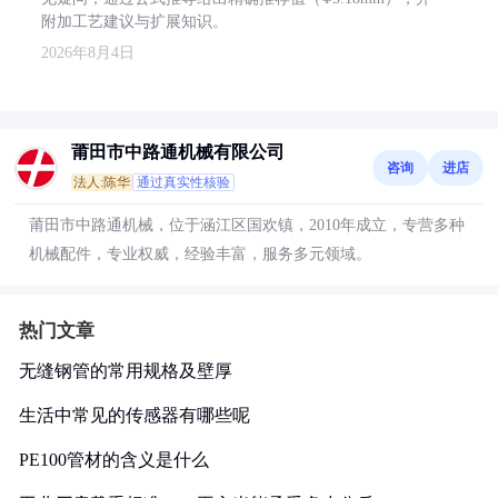
附加工艺建议与扩展知识。
2026年8月4日
莆田市中路通机械有限公司
咨询
进店
法人:陈华
通过真实性核验
莆田市中路通机械，位于涵江区国欢镇，2010年成立，专营多种
机械配件，专业权威，经验丰富，服务多元领域。
热门文章
无缝钢管的常用规格及壁厚
生活中常见的传感器有哪些呢
PE100管材的含义是什么