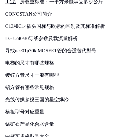
工业厂房载重标准：一平方米能承受多少公斤
CONOSTAN公司简介
C13和C14插头国标与欧标的区别及其标准解析
LGJ-240/30导线参数及载流量解析
寻找nce01p30k MOSFET管的合适替代型号
电梯的尺寸有哪些规格
镀锌方管尺寸一般有哪些
铝方管有哪些常见规格
光线传媒参投三国的星空爆冷
横担型号对应重量
锰矿石产品化合水含量
曲臂车规格型号大全