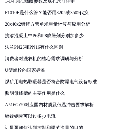
1-1/4 NPT螺纹参数及底孔尺寸详解
F1010E是什么管？能否用3205或3505代换
20x40x2镀锌方管单米重量计算与应用分析
抗渗混凝土中P6和P8膨胀剂分别加多少
法兰PN25和PN16有什么区别
消费者对洗衣机的核心需求调研与分析
U型螺栓的国家标准
煤矿用电热取暖器是否符合防爆电气设备标准
照明母线槽的主要作用是什么
A516Gr70对应国内材质及低温冲击要求解析
镀镍钢带可以过多少电流
计量泵如何达到控制和调节流量的目的