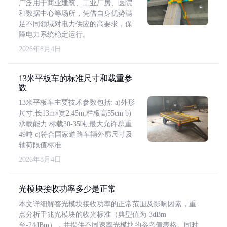
广泛用于商业建筑、工业厂房、医院
和数据中心等场所，凭借自身优势满
足不同领域对电力供应的高要求，保
障电力系统稳定运行。
2026年8月4日
13米平板车的标准尺寸和载重参
数
13米平板车主要技术参数包括: a)外形
尺寸:长13m×宽2.45m,栏板高55cm b)
承载能力:标载30-35吨,最大允许总重
49吨 c)符合国家道路车辆外廓尺寸及
轴荷限值标准
2026年8月4日
光模块接收功率多少是正常
本文详细解答光模块接收功率的正常范围及影响因素，重
点分析千兆光模块的收光标准（典型值为-3dBm
至-24dBm），并提供不同速率光模块的参考值表格。同时